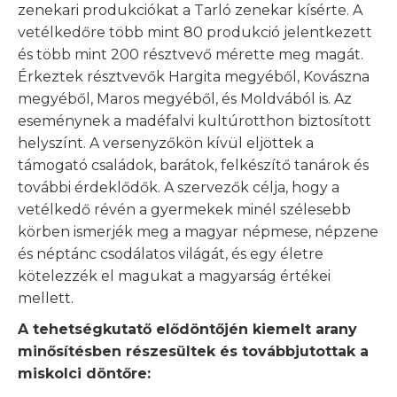
zenekari produkciókat a Tarló zenekar kísérte. A
vetélkedőre több mint 80 produkció jelentkezett
és több mint 200 résztvevő mérette meg magát.
Érkeztek résztvevők Hargita megyéből, Kovászna
megyéből, Maros megyéből, és Moldvából is. Az
eseménynek a madéfalvi kultúrotthon biztosított
helyszínt. A versenyzőkön kívül eljöttek a
támogató családok, barátok, felkészítő tanárok és
további érdeklődők. A szervezők célja, hogy a
vetélkedő révén a gyermekek minél szélesebb
körben ismerjék meg a magyar népmese, népzene
és néptánc csodálatos világát, és egy életre
kötelezzék el magukat a magyarság értékei
mellett.
A tehetségkutatő elődöntőjén kiemelt arany
minősítésben részesültek és továbbjutottak a
miskolci döntőre: