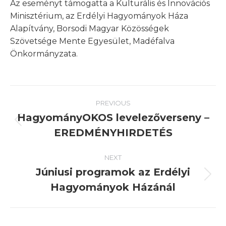
Az eseményt támogatta a Kulturális és Innovációs
Minisztérium, az Erdélyi Hagyományok Háza
Alapítvány, Borsodi Magyar Közösségek
Szövetsége Mente Egyesület, Madéfalva
Önkormányzata.
Post
PREVIOUS
navigation
HagyományOKOS levelezőverseny –
Previous
EREDMÉNYHIRDETÉS
post:
NEXT
Júniusi programok az Erdélyi
Next
Hagyományok Házánál
post: