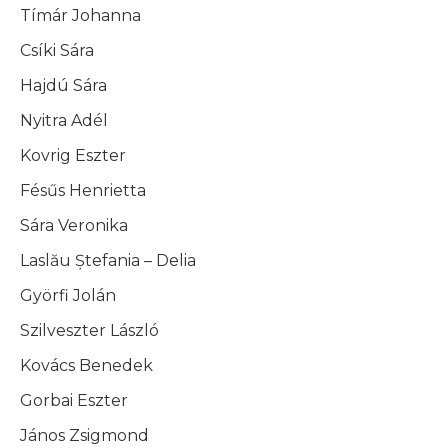
Tímár Johanna
Csíki Sára
Hajdú Sára
Nyitra Adél
Kovrig Eszter
Fésűs Henrietta
Sára Veronika
Laslău Ștefania – Delia
Györfi Jolán
Szilveszter László
Kovács Benedek
Gorbai Eszter
János Zsigmond