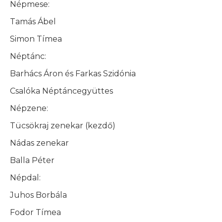
Népmese:
Tamás Ábel
Simon Tímea
Néptánc:
Barhács Áron és Farkas Szidónia
Csalóka Néptáncegyüttes
Népzene:
Tücsökraj zenekar (kezdő)
Nádas zenekar
Balla Péter
Népdal:
Juhos Borbála
Fodor Tímea