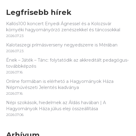
Legfrisebb hírek
Kallós100 koncert Enyedi Ágnessel és a Kolozsvár
környéki hagyományőrző zenészekkel és táncosokkal
2026.07.23.
Kalotaszegi prímásverseny negyedszerre is Mérában
2026.07.23.
Ének – Játék – Tánc: folytatódik az akkreditált pedagógus-
továbbképzés
2026.07.16.
Online formában is elérhető a Hagyományok Háza
Népművészeti Jelentés kiadványa
2026.07.16.
Népi szokások, hiedelmek az Áldás havában | A
Hagyományok Háza július eleji összeállítása
2026.07.06.
Arhívum