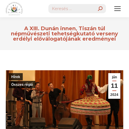
Search:
A XIII. Dunán innen, Tiszán túl
népművészeti tehetségkutató verseny
erdélyi előválogatójának eredményei
Hírek
jún
11
Összes régió
2024