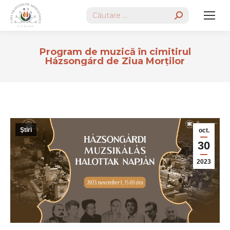
Search:
Program de muzică în cimitirul
Házsongárd de Ziua Morților
Ştiri
oct.
30
2023