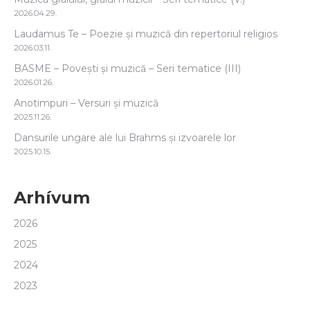
2026.04.29.
Laudamus Te – Poezie și muzică din repertoriul religios
2026.03.11.
BASME – Povești și muzică – Seri tematice (III)
2026.01.26.
Anotimpuri – Versuri și muzică
2025.11.26.
Dansurile ungare ale lui Brahms și izvoarele lor
2025.10.15.
Arhívum
2026
2025
2024
2023