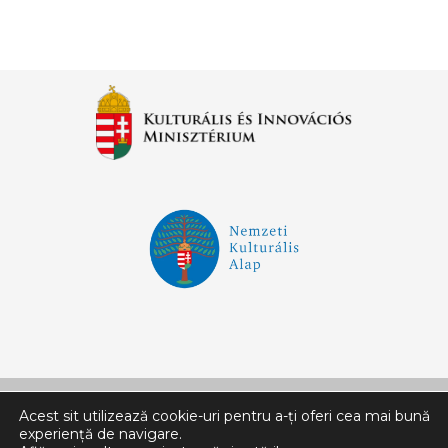
Acest sit utilizează cookie-uri pentru a-ți oferi cea mai bună
experiență de navigare.