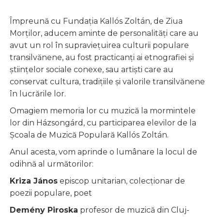
Împreună cu Fundația Kallós Zoltán, de Ziua
Morților, aducem aminte de personalități care au
avut un rol în supraviețuirea culturii populare
transilvănene, au fost practicanți ai etnografiei și
științelor sociale conexe, sau artiști care au
conservat cultura, tradițiile și valorile transilvănene
în lucrările lor.
Omagiem memoria lor cu muzică la mormintele
lor din Házsongárd, cu participarea elevilor de la
Școala de Muzică Populară Kallós Zoltán.
Anul acesta, vom aprinde o lumânare la locul de
odihnă al următorilor:
Kriza János
episcop unitarian, colecționar de
poezii populare, poet
Demény Piroska
profesor de muzică din Cluj-