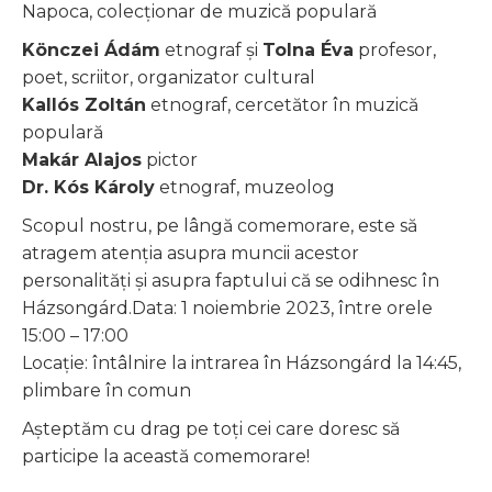
Napoca, colecționar de muzică populară
Könczei Ádám
etnograf și
Tolna Éva
profesor,
poet, scriitor, organizator cultural
Kallós Zoltán
etnograf, cercetător în muzică
populară
Makár Alajos
pictor
Dr. Kós Károly
etnograf, muzeolog
Scopul nostru, pe lângă comemorare, este să
atragem atenția asupra muncii acestor
personalități și asupra faptului că se odihnesc în
Házsongárd.Data: 1 noiembrie 2023, între orele
15:00 – 17:00
Locație: întâlnire la intrarea în Házsongárd la 14:45,
plimbare în comun
Așteptăm cu drag pe toți cei care doresc să
participe la această comemorare!