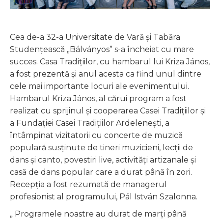
Cea de-a 32-a Universitate de Vară și Tabăra
Studențească „Bálványos” s-a încheiat cu mare
succes. Casa Tradiţiilor, cu hambarul lui Kriza János,
a fost prezentă şi anul acesta ca fiind unul dintre
cele mai importante locuri ale evenimentului.
Hambarul Kriza János, al cărui program a fost
realizat cu sprijinul și cooperarea Casei Tradițiilor și
a Fundației Casei Tradițiilor Ardelenești, a
întâmpinat vizitatorii cu concerte de muzică
populară susținute de tineri muzicieni, lecții de
dans și canto, povestiri live, activități artizanale și
casă de dans popular care a durat până în zori.
Recepția a fost rezumată de managerul
profesionist al programului, Pál István Szalonna.
„ Programele noastre au durat de marți până