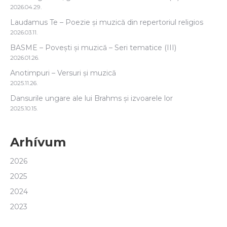
2026.04.29.
Laudamus Te – Poezie și muzică din repertoriul religios
2026.03.11.
BASME – Povești și muzică – Seri tematice (III)
2026.01.26.
Anotimpuri – Versuri și muzică
2025.11.26.
Dansurile ungare ale lui Brahms și izvoarele lor
2025.10.15.
Arhívum
2026
2025
2024
2023