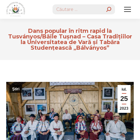
Search:
Dans popular în ritm rapid la
Tusványos/Băile Tușnad – Casa Tradițiilor
la Universitatea de Vară și Tabăra
Studențească „Bálványos”
Ştiri
iul.
25
2023