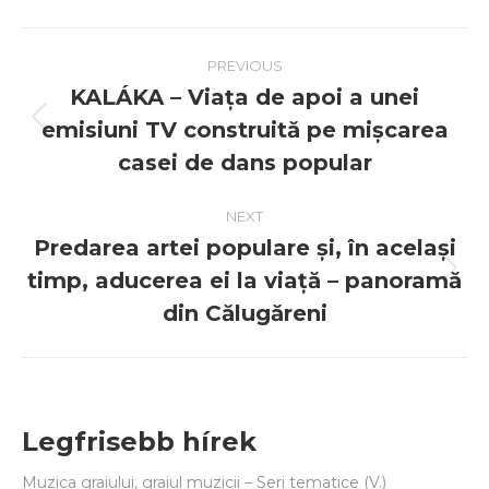
Post
PREVIOUS
navigation
KALÁKA – Viața de apoi a unei
emisiuni TV construită pe mișcarea
Previous
post:
casei de dans popular
NEXT
Predarea artei populare și, în același
timp, aducerea ei la viață – panoramă
Next
post:
din Călugăreni
Legfrisebb hírek
Muzica graiului, graiul muzicii – Seri tematice (V.)