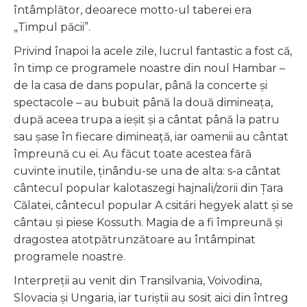
întâmplător, deoarece motto-ul taberei era
„Timpul păcii”.
Privind înapoi la acele zile, lucrul fantastic a fost că,
în timp ce programele noastre din noul Hambar –
de la casa de dans popular, până la concerte și
spectacole – au bubuit până la două dimineața,
după aceea trupa a ieșit și a cântat până la patru
sau șase în fiecare dimineață, iar oamenii au cântat
împreună cu ei. Au făcut toate acestea fără
cuvinte inutile, ţinându-se una de alta: s-a cântat
cântecul popular kalotaszegi hajnali/zorii din Țara
Călatei, cântecul popular A csitári hegyek alatt și se
cântau și piese Kossuth. Magia de a fi împreună și
dragostea atotpătrunzătoare au întâmpinat
programele noastre.
Interpreții au venit din Transilvania, Voivodina,
Slovacia și Ungaria, iar turiștii au sosit aici din întreg