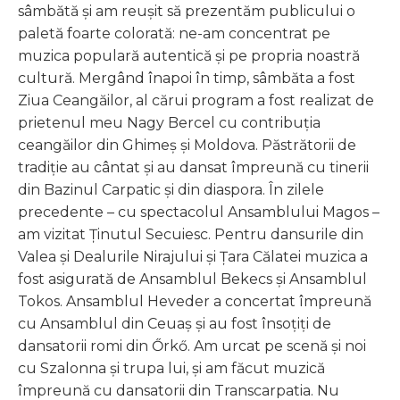
sâmbătă și am reușit să prezentăm publicului o
paletă foarte colorată: ne-am concentrat pe
muzica populară autentică și pe propria noastră
cultură. Mergând înapoi în timp, sâmbăta a fost
Ziua Ceangăilor, al cărui program a fost realizat de
prietenul meu Nagy Bercel cu contribuția
ceangăilor din Ghimeș și Moldova. Păstrătorii de
tradiție au cântat și au dansat împreună cu tinerii
din Bazinul Carpatic și din diaspora. În zilele
precedente – cu spectacolul Ansamblului Magos –
am vizitat Ținutul Secuiesc. Pentru dansurile din
Valea şi Dealurile Nirajului și Țara Călatei muzica a
fost asigurată de Ansamblul Bekecs și Ansamblul
Tokos. Ansamblul Heveder a concertat împreună
cu Ansamblul din Ceuaș și au fost însoțiți de
dansatorii romi din Őrkő. Am urcat pe scenă și noi
cu Szalonna și trupa lui, și am făcut muzică
împreună cu dansatorii din Transcarpatia. Nu