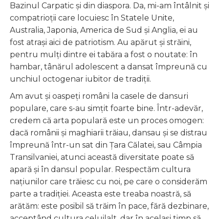
Bazinul Carpatic și din diaspora. Da, mi-am întâlnit și
compatrioții care locuiesc în Statele Unite,
Australia, Japonia, America de Sud și Anglia, ei au
fost atrași aici de patriotism. Au apărut și străini,
pentru mulți dintre ei tabăra a fost o noutate: în
hambar, tânărul adolescent a dansat împreună cu
unchiul octogenar iubitor de tradiții.
Am avut şi oaspeţi români la casele de dansuri
populare, care s-au simţit foarte bine. Într-adevăr,
credem că arta populară este un proces omogen:
dacă românii și maghiarii trăiau, dansau și se distrau
împreună într-un sat din Țara Călatei, sau Câmpia
Transilvaniei, atunci această diversitate poate să
apară și în dansul popular. Respectăm cultura
națiunilor care trăiesc cu noi, pe care o considerăm
parte a tradiției. Aceasta este treaba noastră, să
arătăm: este posibil să trăim în pace, fără dezbinare,
acceptând cultura celuilalt, dar în același timp să