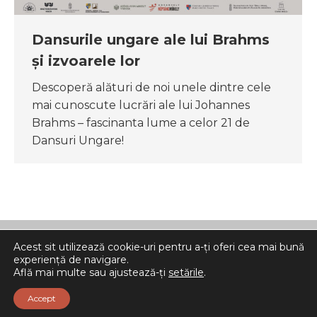
Dansurile ungare ale lui Brahms
și izvoarele lor
Descoperă alături de noi unele dintre cele
mai cunoscute lucrări ale lui Johannes
Brahms – fascinanta lume a celor 21 de
Dansuri Ungare!
Acest sit utilizează cookie-uri pentru a-ți oferi cea mai bună
experiență de navigare.
Află mai multe sau ajustează-ți
setările
.
© Ehh.ro 2025 | Toate drepturile rezervate
Accept
Jogi tájékoztató