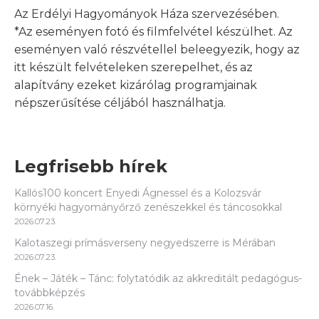
Az Erdélyi Hagyományok Háza szervezésében.
*Az eseményen fotó és filmfelvétel készülhet. Az
eseményen való részvétellel beleegyezik, hogy az
itt készült felvételeken szerepelhet, és az
alapítvány ezeket kizárólag programjainak
népszerűsítése céljából használhatja.
Legfrisebb hírek
Kallós100 koncert Enyedi Ágnessel és a Kolozsvár
környéki hagyományőrző zenészekkel és táncosokkal
2026.07.23.
Kalotaszegi prímásverseny negyedszerre is Mérában
2026.07.23.
Ének – Játék – Tánc: folytatódik az akkreditált pedagógus-
továbbképzés
2026.07.16.