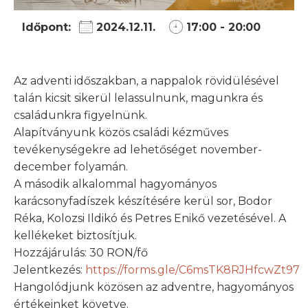
Időpont:
2024.12.11.
17:00 - 20:00
Az adventi időszakban, a nappalok rövidülésével
talán kicsit sikerül lelassulnunk, magunkra és
családunkra figyelnünk.
Alapítványunk közös családi kézműves
tevékenységekre ad lehetőséget november-
december folyamán.
A második alkalommal hagyományos
karácsonyfadíszek készítésére kerül sor, Bodor
Réka, Kolozsi Ildikó és Petres Enikő vezetésével. A
kellékeket biztosítjuk.
Hozzájárulás: 30 RON/fő
Jelentkezés:
https://forms.gle/C6msTK8RJHfcwZt97
Hangolódjunk közösen az adventre, hagyományos
értékeinket követve.