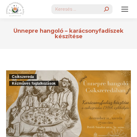
Search:
Ünnepre hangoló – karácsonyfadíszek
készítése
Csíkszereda
Kézműves foglalkozások