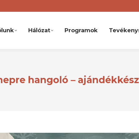
ólunk
Hálózat
Programok
Tevékeny
epre hangoló – ajándékkész