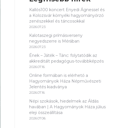
Kallós100 koncert Enyedi Ágnessel és
a Kolozsvár környéki hagyományőrző
zenészekkel és táncosokkal
2026.07.23.
Kalotaszegi prímásverseny
negyedszerre is Mérában
2026.07.23.
Ének – Játék – Tánc: folytatódik az
akkreditált pedagógus-továbbképzés
2026.07.16.
Online formában is elérhető a
Hagyományok Háza Népművészeti
Jelentés kiadványa
2026.07.16.
Népi szokások, hiedelmek az Áldás
havában | A Hagyományok Háza július
eleji összeállítása
2026.07.06.