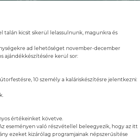
 talán kicsit sikerül lelassulnunk, magunkra és
kenységekre ad lehetőséget november-december
 ajándékkészítésére kerül sor:
torfestésre, 10 személy a kaláriskészítésre jelentkezni:
k.
yos értékeinket követve.
Az eseményen való részvétellel beleegyezik, hogy az itt
tvány ezeket kizárólag programjainak népszerűsítése