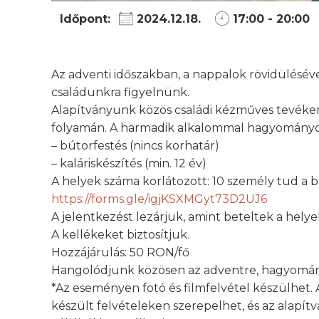
Időpont:
2024.12.18.
17:00 - 20:00
Az adventi időszakban, a nappalok rövidülésével
családunkra figyelnünk.
Alapítványunk közös családi kézműves tevé
folyamán. A harmadik alkalommal hagyományos
– bútorfestés (nincs korhatár)
– kaláriskészítés (min. 12 év)
A helyek száma korlátozott: 10 személy tud a bú
https://forms.gle/igjKSXMGyt73D2UJ6
A jelentkezést lezárjuk, amint beteltek a helye
A kellékeket biztosítjuk.
Hozzájárulás: 50 RON/fő
Hangolódjunk közösen az adventre, hagyomán
*Az eseményen fotó és filmfelvétel készülhet. 
készült felvételeken szerepelhet, és az alapí