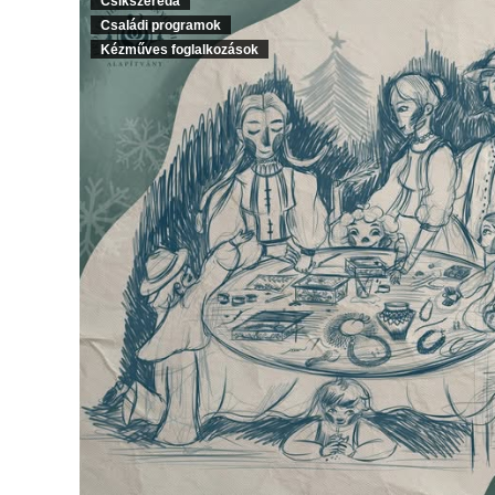
Csíkszereda
Családi programok
Kézműves foglalkozások