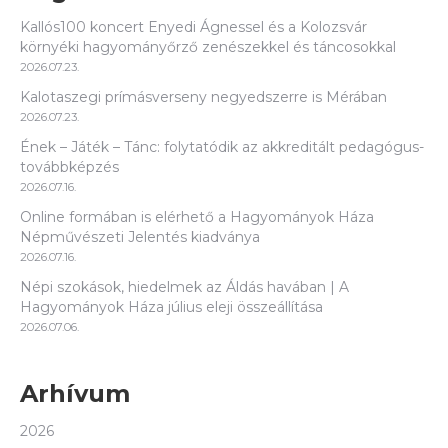
Kallós100 koncert Enyedi Ágnessel és a Kolozsvár
környéki hagyományőrző zenészekkel és táncosokkal
2026.07.23.
Kalotaszegi prímásverseny negyedszerre is Mérában
2026.07.23.
Ének – Játék – Tánc: folytatódik az akkreditált pedagógus-
továbbképzés
2026.07.16.
Online formában is elérhető a Hagyományok Háza
Népművészeti Jelentés kiadványa
2026.07.16.
Népi szokások, hiedelmek az Áldás havában | A
Hagyományok Háza július eleji összeállítása
2026.07.06.
Arhívum
2026