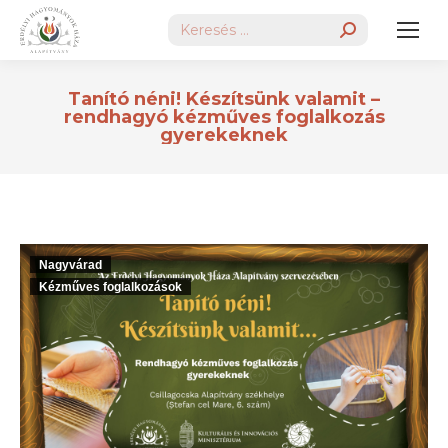
Search:
Tanító néni! Készítsünk valamit –
rendhagyó kézműves foglalkozás
gyerekeknek
Nagyvárad
Kézműves foglalkozások