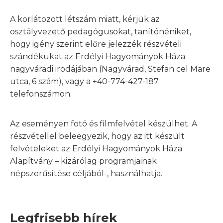
A korlátozott létszám miatt, kérjük az
osztályvezető pedagógusokat, tanítónéniket,
hogy igény szerint előre jelezzék részvételi
szándékukat az Erdélyi Hagyományok Háza
nagyváradi irodájában (Nagyvárad, Stefan cel Mare
utca, 6 szám), vagy a +40-774-427-187
telefonszámon.
Az eseményen fotó és filmfelvétel készülhet. A
részvétellel beleegyezik, hogy az itt készült
felvételeket az Erdélyi Hagyományok Háza
Alapítvány – kizárólag programjainak
népszerűsítése céljából-, használhatja.
Legfrisebb hírek