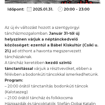
Időpont:
2025.01.31.
20:00 - 23:00
Az új év változást hozott a szentgyörgyi
táncházmozgalomban.
Január 31-től új
helyszínen várjuk a néptánckedvelő
közösséget: ezentúl a Bábel Kiskultúr (Csíki u.
21.)
ad otthont a havonta megszervezett
táncházaknak.
A táncház keretében
kezdő szintű
tánctanítással
várjuk a résztvevőket, ebben a
félévben a bodonkúti táncokkal ismerkedhetünk.
Program:
– 20:00 órától tánctanítás: bodonkúti táncok
(Kalotaszeg)
– 21:00 órától táncház és folkkocsma
Házigazdák és táncoktatók: Stefán-Dobai Katalin