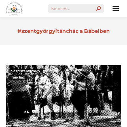
Search:
#szentgyörgyitáncház a Bábelben
Sespiszentgyörgy
Táncház