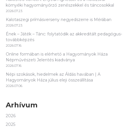
környéki hagyományőrző zenészekkel és táncosokkal
2026.07.23.
Kalotaszegi prímásverseny negyedszerre is Mérában
2026.07.23.
Ének – Játék – Tánc: folytatódik az akkreditált pedagógus-
továbbképzés
2026.07.16.
Online formában is elérhető a Hagyományok Háza
Népművészeti Jelentés kiadványa
2026.07.16.
Népi szokások, hiedelmek az Áldás havában | A
Hagyományok Háza július eleji összeállítása
2026.07.06.
Arhívum
2026
2025