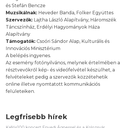
és Stefán Bencze
Muzsikálnak:
Heveder Banda, Folker Együttes
Szervezők:
Lajtha László Alapítvány, Háromszék
Táncszínház, Erdélyi Hagyományok Háza
Alapítvány
Támogatók:
Csoóri Sándor Alap, Kulturális és
Innovációs Minisztérium
A belépés ingyenes.
Az esemény fotónyilvános, melynek értelmében a
résztvevőkről kép- és videófelvétel készülhet, a
felvételeket pedig a szervezők közzétehetik
online illetve nyomtatott kommunikációs
felületeiken.
Legfrisebb hírek
Kallós100 koncert Enyedi Ágnessel és a Kolozsvár