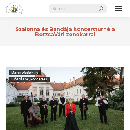
Search:
Szalonna és Bandája koncertturné a
BorzsaVári zenekarral
Marosvásárhely
Előadások, koncertek