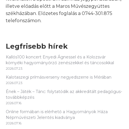
illetve előadás előtt a Maros Művészegyüttes
székházában. Előzetes foglalás a 0744-301.875
telefonszámon.
Legfrisebb hírek
Kallós100 koncert Enyedi Ágnessel és a Kolozsvár
környéki hagyományőrző zenészekkel és táncosokkal
2026.07.23.
Kalotaszegi prímásverseny negyedszerre is Mérában
2026.07.23.
Ének – Játék – Tánc: folytatódik az akkreditált pedagógus-
továbbképzés
2026.07.16.
Online formában is elérhető a Hagyományok Háza
Népművészeti Jelentés kiadványa
2026.07.16.