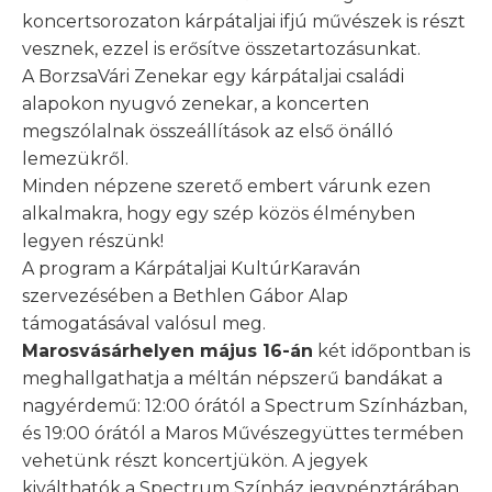
koncertsorozaton kárpátaljai ifjú művészek is részt
vesznek, ezzel is erősítve összetartozásunkat.
A BorzsaVári Zenekar egy kárpátaljai családi
alapokon nyugvó zenekar, a koncerten
megszólalnak összeállítások az első önálló
lemezükről.
Minden népzene szerető embert várunk ezen
alkalmakra, hogy egy szép közös élményben
legyen részünk!
A program a Kárpátaljai KultúrKaraván
szervezésében a Bethlen Gábor Alap
támogatásával valósul meg.
Marosvásárhelyen május 16-án
két időpontban is
meghallgathatja a méltán népszerű bandákat a
nagyérdemű: 12:00 órától a Spectrum Színházban,
és 19:00 órától a Maros Művészegyüttes termében
vehetünk részt koncertjükön. A jegyek
kiválthatók a Spectrum Színház jegypénztárában,