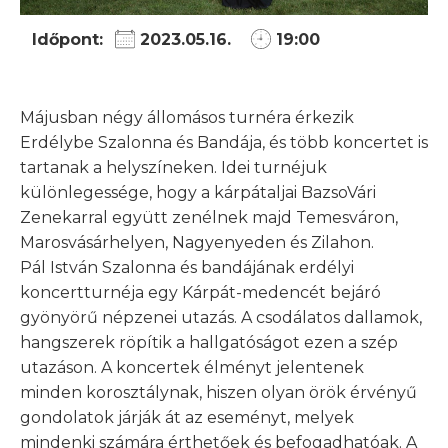
Időpont:
2023.05.16.
19:00
Májusban négy állomásos turnéra érkezik
Erdélybe Szalonna és Bandája, és több koncertet is
tartanak a helyszíneken. Idei turnéjuk
különlegessége, hogy a kárpátaljai BazsoVári
Zenekarral együtt zenélnek majd Temesváron,
Marosvásárhelyen, Nagyenyeden és Zilahon.
Pál István Szalonna és bandájának erdélyi
koncertturnéja egy Kárpát-medencét bejáró
gyönyörű népzenei utazás. A csodálatos dallamok,
hangszerek röpítik a hallgatóságot ezen a szép
utazáson. A koncertek élményt jelentenek
minden korosztálynak, hiszen olyan örök érvényű
gondolatok járják át az eseményt, melyek
mindenki számára érthetőek és befogadhatóak. A