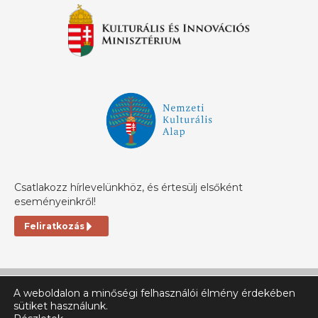
Csatlakozz hírlevelünkhöz, és értesülj elsőként
eseményeinkről!
Feliratkozás
A weboldalon a minőségi felhasználói élmény érdekében
sütiket használunk.