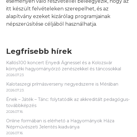
eseményen való részvétellel beleegyezik, hogy az
itt készült felvételeken szerepelhet, és az
alapítvány ezeket kizárólag programjainak
népszerűsítése céljából használhatja.
Legfrisebb hírek
Kallós100 koncert Enyedi Ágnessel és a Kolozsvár
környéki hagyományőrző zenészekkel és táncosokkal
2026.07.23.
Kalotaszegi prímásverseny negyedszerre is Mérában
2026.07.23.
Ének – Játék – Tánc: folytatódik az akkreditált pedagógus-
továbbképzés
2026.07.16.
Online formában is elérhető a Hagyományok Háza
Népművészeti Jelentés kiadványa
2026.07.16.