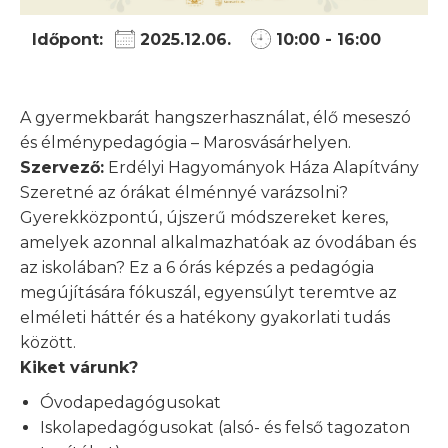
Időpont:
2025.12.06.
10:00 - 16:00
A gyermekbarát hangszerhasználat, élő meseszó
és élménypedagógia – Marosvásárhelyen.
Szervező:
Erdélyi Hagyományok Háza Alapítvány
Szeretné az órákat élménnyé varázsolni?
Gyerekközpontú, újszerű módszereket keres,
amelyek azonnal alkalmazhatóak az óvodában és
az iskolában? Ez a 6 órás képzés a pedagógia
megújítására fókuszál, egyensúlyt teremtve az
elméleti háttér és a hatékony gyakorlati tudás
között.
Kiket várunk?
Óvodapedagógusokat
Iskolapedagógusokat (alsó- és felső tagozaton