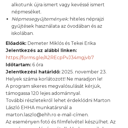
alkotunk újra ismert vagy kevéssé ismert
népmeséket.
Népmesegyűjtemények:
hiteles néprajzi
gyűjtések használata az óvodában és az
iskolában.
Előadók:
Demeter Miklós és Tekei Erika
Jelentkezés az alábbi linken:
https://forms.gle/A2REcpPvJ34mgjvb7
Időtartam:
6 óra
Jelentkezési határidő:
2025. november 23.
Helyek száma korlátozott! Ne maradjon le!
A program sikeres megvalósulását kérjük,
támogassa 120 lejes adománnyal.
További részletekről lehet érdeklődni Marton
László EHHA munkatársnál a
marton.laszlo@ehh.ro e-mail-címen.
Az eseményen fotó és filmfelvétel készülhet. Az