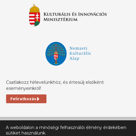
Csatlakozz hírlevelünkhöz, és értesülj elsőként
eseményeinkről!
Feliratkozás
A weboldalon a minőségi felhasználói élmény érdekében
sütiket használunk.