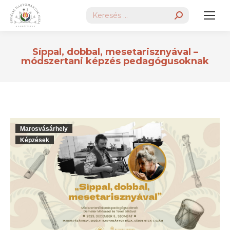
Search:
Síppal, dobbal, mesetarisznyával –
módszertani képzés pedagógusoknak
Marosvásárhely
Képzések