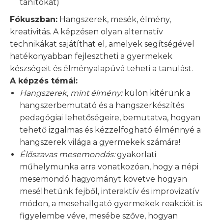
tanítókat)
Fókuszban:
Hangszerek, mesék, élmény,
kreativitás. A képzésen olyan alternatív
technikákat sajátíthat el, amelyek segítségével
hatékonyabban fejlesztheti a gyermekek
készségeit és élményalapúvá teheti a tanulást.
A képzés témái:
Hangszerek, mint élmény:
külön kitérünk a
hangszerbemutató és a hangszerkészítés
pedagógiai lehetőségeire, bemutatva, hogyan
tehető izgalmas és kézzelfogható élménnyé a
hangszerek világa a gyermekek számára!
Élőszavas mesemondás:
gyakorlati
műhelymunka arra vonatkozóan, hogy a népi
mesemondó hagyományt követve hogyan
mesélhetünk fejből, interaktív és improvizatív
módon, a mesehallgató gyermekek reakcióit is
figyelembe véve, mesébe szőve, hogyan