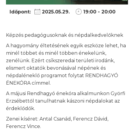
Időpont:
2025.05.29.
19:00 - 20:00
Képzés pedagógusoknak és népdalkedvelőknek
A hagyomány éltetésének egyik eszköze lehet, ha
minél többet és minél többen énekelünk,
zenélünk. Ezért csíkszeredai területi irodánk,
elismert oktatók bevonásával népének és
népdaléneklő programot folytat RENDHAGYÓ
ÉNEKÓRA címmel.
A májusi Rendhagyó énekóra alkalmunkon Györfi
Erzsébettől tanulhatnak kászoni népdalokat az
érdeklődők.
Zenei kíséret: Antal Csanád, Ferencz Dávid,
Ferencz Vince.