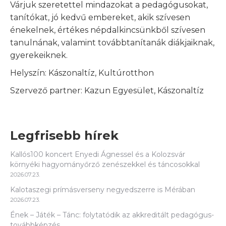
Várjuk szeretettel mindazokat a pedagógusokat,
tanítókat, jó kedvű embereket, akik szívesen
énekelnek, értékes népdalkincsünkből szívesen
tanulnának, valamint továbbtanítanák diákjaiknak,
gyerekeiknek.
Helyszín: Kászonaltíz, Kultúrotthon
Szervező partner: Kazun Egyesület, Kászonaltíz
Legfrisebb hírek
Kallós100 koncert Enyedi Ágnessel és a Kolozsvár
környéki hagyományőrző zenészekkel és táncosokkal
2026.07.23.
Kalotaszegi prímásverseny negyedszerre is Mérában
2026.07.23.
Ének – Játék – Tánc: folytatódik az akkreditált pedagógus-
továbbképzés