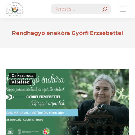
Search:
Rendhagyó énekóra Györfi Erzsébettel
Csíkszereda
Képzések