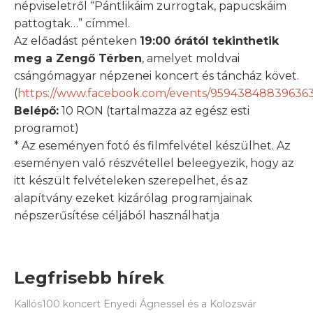
népviseletről “Pántlikáim zurrogtak, papucskáim
pattogtak…” címmel.
Az előadást pénteken
19:00 órától tekinthetik
meg a Zengő Térben
, amelyet moldvai
csángómagyar népzenei koncert és táncház követ.
(
https://www.facebook.com/events/959438488396363
Belépő:
10 RON (tartalmazza az egész esti
programot)
* Az eseményen fotó és filmfelvétel készülhet. Az
eseményen való részvétellel beleegyezik, hogy az
itt készült felvételeken szerepelhet, és az
alapítvány ezeket kizárólag programjainak
népszerűsítése céljából használhatja
Legfrisebb hírek
Kallós100 koncert Enyedi Ágnessel és a Kolozsvár