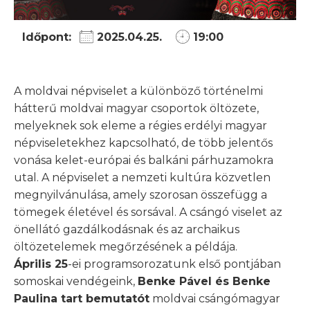
Időpont:
2025.04.25.
19:00
A moldvai népviselet a különböző történelmi
hátterű moldvai magyar csoportok öltözete,
melyeknek sok eleme a régies erdélyi magyar
népviseletekhez kapcsolható, de több jelentős
vonása kelet-európai és balkáni párhuzamokra
utal. A népviselet a nemzeti kultúra közvetlen
megnyilvánulása, amely szorosan összefügg a
tömegek életével és sorsával. A csángó viselet az
önellátó gazdálkodásnak és az archaikus
öltözetelemek megőrzésének a példája.
Április 25
-ei programsorozatunk első pontjában
somoskai vendégeink,
Benke Pável és Benke
Paulina tart bemutatót
moldvai csángómagyar