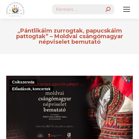
Search:
„Pántlikáim zurrogtak, papucskáim
pattogtak” – Moldvai csángómagyar
népviselet bemutató
Csíkszereda
Előadások, koncertek