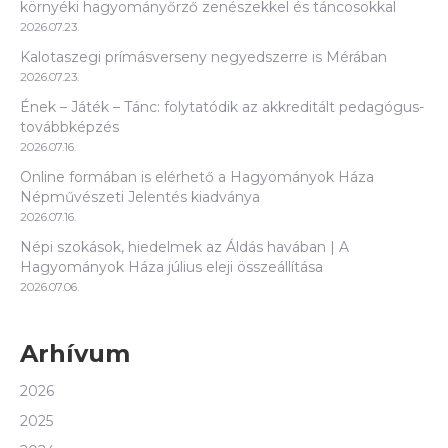
környéki hagyományőrző zenészekkel és táncosokkal
2026.07.23.
Kalotaszegi prímásverseny negyedszerre is Mérában
2026.07.23.
Ének – Játék – Tánc: folytatódik az akkreditált pedagógus-
továbbképzés
2026.07.16.
Online formában is elérhető a Hagyományok Háza
Népművészeti Jelentés kiadványa
2026.07.16.
Népi szokások, hiedelmek az Áldás havában | A
Hagyományok Háza július eleji összeállítása
2026.07.06.
Arhívum
2026
2025