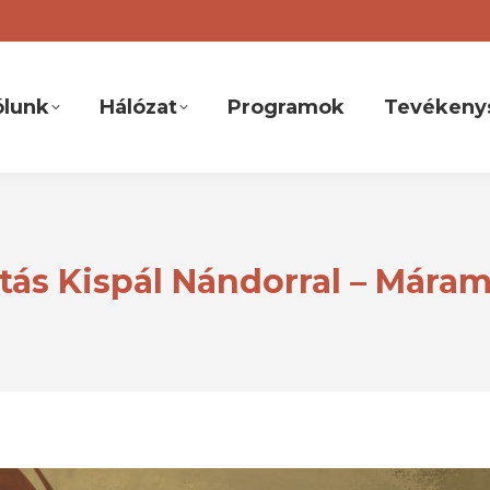
ólunk
Hálózat
Programok
Tevékeny
ás Kispál Nándorral – Mára