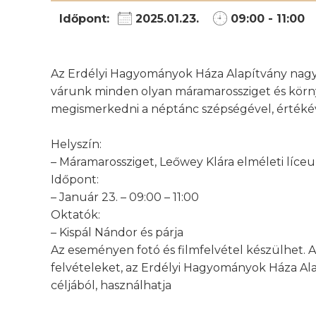
Időpont:
2025.01.23.
09:00 - 11:00
Az Erdélyi Hagyományok Háza Alapítvány nagyv
várunk minden olyan máramarossziget és körny
megismerkedni a néptánc szépségével, értékév
Helyszín:
– Máramarossziget, Leőwey Klára elméleti líce
Időpont:
– Január 23. – 09:00 – 11:00
Oktatók:
– Kispál Nándor és párja
Az eseményen fotó és filmfelvétel készülhet. A 
felvételeket, az Erdélyi Hagyományok Háza Al
céljából, használhatja