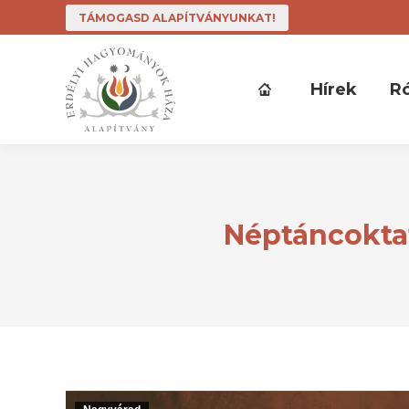
TÁMOGASD ALAPÍTVÁNYUNKAT!
Hírek
R
Néptáncoktat