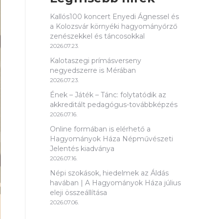
Kallós100 koncert Enyedi Ágnessel és
a Kolozsvár környéki hagyományőrző
zenészekkel és táncosokkal
2026.07.23.
Kalotaszegi prímásverseny
negyedszerre is Mérában
2026.07.23.
Ének – Játék – Tánc: folytatódik az
akkreditált pedagógus-továbbképzés
2026.07.16.
Online formában is elérhető a
Hagyományok Háza Népművészeti
Jelentés kiadványa
2026.07.16.
Népi szokások, hiedelmek az Áldás
havában | A Hagyományok Háza július
eleji összeállítása
2026.07.06.