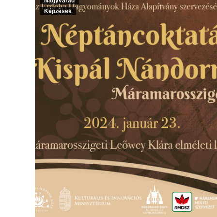
Nagyvárad
Képzések