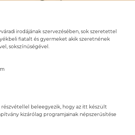
áradi irodájának szervezésében, sok szeretettel
ékbeli fiatalt és gyermeket akik szeretnének
el, sokszínűségével.
um
részvétellel beleegyezik, hogy az itt készült
apítvány kizárólag programjainak népszerűsítése