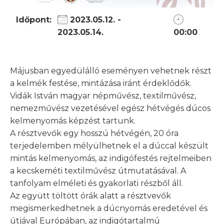
Időpont:
2023.05.12. -
2023.05.14.
00:00
Májusban egyedülálló eseményen vehetnek részt
a kelmék festése, mintázása iránt érdeklődők.
Vidák István magyar népművész, textilművész,
nemezművész vezetésével egész hétvégés dúcos
kelmenyomás képzést tartunk.
A résztvevők egy hosszú hétvégén, 20 óra
terjedelemben mélyülhetnek el a dúccal készült
mintás kelmenyomás, az indigófestés rejtelmeiben
a kecskeméti textilművész útmutatásával. A
tanfolyam elméleti és gyakorlati részből áll.
Az együtt töltött órák alatt a résztvevők
megismerkedhetnek a dúcnyomás eredetével és
útjával Európában, az indigótartalmú