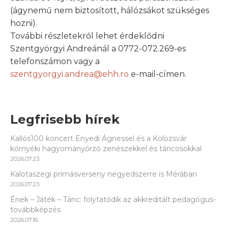
(ágynemű nem biztosított, hálózsákot szükséges
hozni).
További részletekről lehet érdeklődni
Szentgyörgyi Andreánál a 0772-072.269-es
telefonszámon vagy a
szentgyorgyi.andrea@ehh.ro
e-mail-címen.
Legfrisebb hírek
Kallós100 koncert Enyedi Ágnessel és a Kolozsvár
környéki hagyományőrző zenészekkel és táncosokkal
2026.07.23.
Kalotaszegi prímásverseny negyedszerre is Mérában
2026.07.23.
Ének – Játék – Tánc: folytatódik az akkreditált pedagógus-
továbbképzés
2026.07.16.