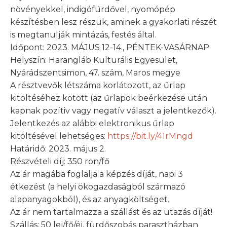
növényekkel, indigófürdővel, nyomópép
készítésben lesz részük, aminek a gyakorlati részét
is megtanulják mintázás, festés által.
Időpont: 2023. MÁJUS 12-14., PÉNTEK-VASÁRNAP
Helyszín: Harangláb Kulturális Egyesület,
Nyárádszentsimon, 47. szám, Maros megye
A résztvevők létszáma korlátozott, az űrlap
kitöltéséhez kötött (az űrlapok beérkezése után
kapnak pozítiv vagy negatív választ a jelentkezők).
Jelentkezés az alábbi elektronikus űrlap
kitöltésével lehetséges:
https://bit.ly/41rMngd
Határidő: 2023. május 2.
Részvételi díj: 350 ron/fő
Az ár magába foglalja a képzés díját, napi 3
étkezést (a helyi ökogazdaságból származó
alapanyagokból), és az anyagköltséget.
Az ár nem tartalmazza a szállást és az utazás díját!
Szállás: 50 lej/fő/éj, fürdőszobás parasztházban