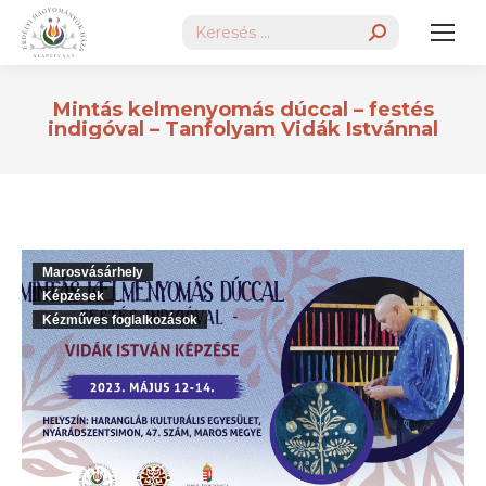
Search:
Mintás kelmenyomás dúccal – festés
indigóval – Tanfolyam Vidák Istvánnal
Marosvásárhely
Képzések
Kézműves foglalkozások