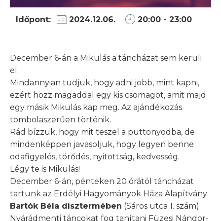
Időpont:
2024.12.06.
20:00 - 23:00
December 6-án a Mikulás a táncházat sem kerüli
el.
Mindannyian tudjuk, hogy adni jobb, mint kapni,
ezért hozz magaddal egy kis csomagot, amit majd
egy másik Mikulás kap meg. Az ajándékozás
tombolaszerűen történik.
Rád bízzuk, hogy mit teszel a puttonyodba, de
mindenképpen javasoljuk, hogy legyen benne
odafigyelés, törődés, nyitottság, kedvesség.
Légy te is Mikulás!
December 6-án, pénteken 20 órától táncházat
tartunk az Erdélyi Hagyományok Háza Alapítvány
Bartók Béla dísztermében
(Sáros utca 1. szám).
Nyárádmenti táncokat fog tanítani Füzesi Nándor-