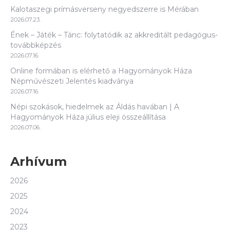
Kalotaszegi prímásverseny negyedszerre is Mérában
2026.07.23.
Ének – Játék – Tánc: folytatódik az akkreditált pedagógus-
továbbképzés
2026.07.16.
Online formában is elérhető a Hagyományok Háza
Népművészeti Jelentés kiadványa
2026.07.16.
Népi szokások, hiedelmek az Áldás havában | A
Hagyományok Háza július eleji összeállítása
2026.07.06.
Arhívum
2026
2025
2024
2023