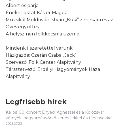
Albert és párja.
Éneket oktat Kásler Magda.
Muzsikál Moldován István „Kuki” zenekara és az
Öves együttes.
A helyszínen folkkocsma üzemel.
Mindenkit szeretettel várunk!
Házigazda: Czerán Csaba „Jack”
Szervező: Folk Center Alapítvány
Társszervező: Erdélyi Hagyományok Háza
Alapítvány
Legfrisebb hírek
Kallós100 koncert Enyedi Ágnessel és a Kolozsvár
környéki hagyományőrző zenészekkel és táncosokkal
2026.07.23.