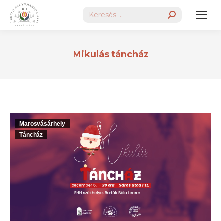
Search:
Mikulás táncház
Marosvásárhely
Táncház