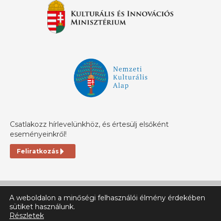
Csatlakozz hírlevelünkhöz, és értesülj elsőként
eseményeinkről!
Feliratkozás
A weboldalon a minőségi felhasználói élmény érdekében
sütiket használunk.
Részletek