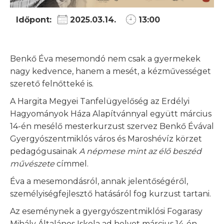
Időpont:
2025.03.14.
13:00
Benkő Éva mesemondó nem csak a gyermekek
nagy kedvence, hanem a mesét, a kézművességet
szerető felnőtteké is.
A Hargita Megyei Tanfelügyelőség az Erdélyi
Hagyományok Háza Alapítvánnyal együtt március
14-én mesélő mesterkurzust szervez Benkő Évával
Gyergyószentmiklós város és Maroshévíz körzet
pedagógusainak
A népmese mint az élő beszéd
művészete
címmel.
Éva a mesemondásról, annak jelentőségéről,
személyiségfejlesztő hatásáról fog kurzust tartani.
Az eseménynek a gyergyószentmiklósi Fogarasy
Mihály Általános Iskola ad helyet március 14-én,