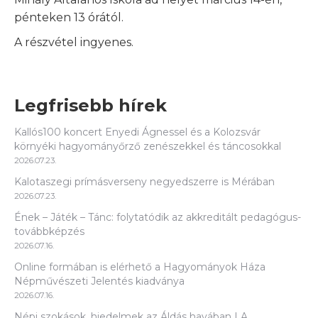
pénteken 13 órától.
A részvétel ingyenes.
Legfrisebb hírek
Kallós100 koncert Enyedi Ágnessel és a Kolozsvár
környéki hagyományőrző zenészekkel és táncosokkal
2026.07.23.
Kalotaszegi prímásverseny negyedszerre is Mérában
2026.07.23.
Ének – Játék – Tánc: folytatódik az akkreditált pedagógus-
továbbképzés
2026.07.16.
Online formában is elérhető a Hagyományok Háza
Népművészeti Jelentés kiadványa
2026.07.16.
Népi szokások, hiedelmek az Áldás havában | A