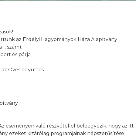
asok!
artunk az Erdélyi Hagyományok Háza Alapítvány
 1. szám).
bert és párja.
 az Öves együttes.
pítvány
Az eseményen való részvétellel beleegyezik, hogy az itt
tvány ezeket kizárólag programjainak népszerűsítése