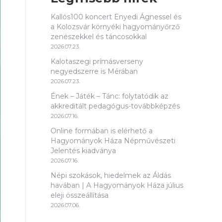
Kallós100 koncert Enyedi Ágnessel és
a Kolozsvár környéki hagyományőrző
zenészekkel és táncosokkal
2026.07.23.
Kalotaszegi prímásverseny
negyedszerre is Mérában
2026.07.23.
Ének – Játék – Tánc: folytatódik az
akkreditált pedagógus-továbbképzés
2026.07.16.
Online formában is elérhető a
Hagyományok Háza Népművészeti
Jelentés kiadványa
2026.07.16.
Népi szokások, hiedelmek az Áldás
havában | A Hagyományok Háza július
eleji összeállítása
2026.07.06.