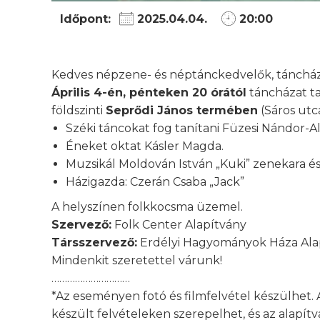
Időpont:
2025.04.04.
20:00
Kedves népzene- és néptánckedvelők, táncház
Április 4-én, pénteken 20 órától
táncházat t
földszinti
Seprődi János termében
(Sáros utca
Széki táncokat fog tanítani Füzesi Nándor-Al
Éneket oktat Kásler Magda.
Muzsikál Moldován István „Kuki” zenekara és
Házigazda: Czerán Csaba „Jack”
A helyszínen folkkocsma üzemel.
Szervező:
Folk Center Alapítvány
Társszervező:
Erdélyi Hagyományok Háza Ala
Mindenkit szeretettel várunk!
…………………………
*Az eseményen fotó és filmfelvétel készülhet. 
készült felvételeken szerepelhet, és az alapí