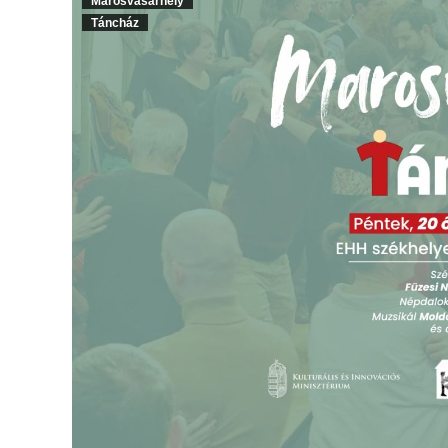
Marosvásárhely
Táncház