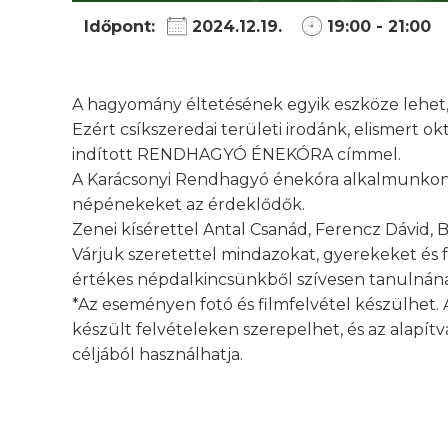
Időpont:
2024.12.19.
19:00 - 21:00
A hagyomány éltetésének egyik eszköze lehet,
Ezért csíkszeredai területi irodánk, elismert
indított RENDHAGYÓ ÉNEKÓRA címmel.
A Karácsonyi Rendhagyó énekóra alkalmunkon 
népénekeket az érdeklődők.
Zenei kísérettel Antal Csanád, Ferencz Dávid, B
Várjuk szeretettel mindazokat, gyerekeket és f
értékes népdalkincsünkből szívesen tanulnán
*Az eseményen fotó és filmfelvétel készülhet. 
készült felvételeken szerepelhet, és az alapí
céljából használhatja.