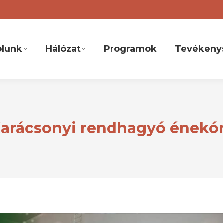
ólunk
Hálózat
Programok
Tevékeny
arácsonyi rendhagyó énekó