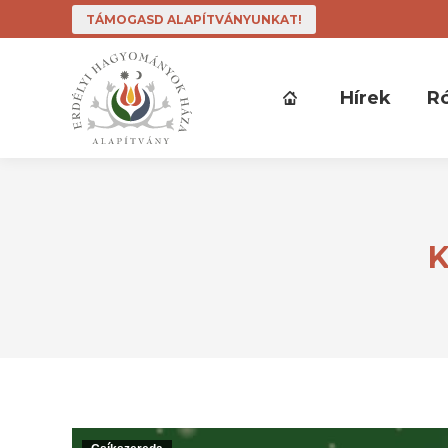
TÁMOGASD ALAPÍTVÁNYUNKAT!
Hírek
R
K