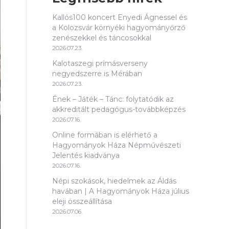
Kallós100 koncert Enyedi Ágnessel és
a Kolozsvár környéki hagyományőrző
zenészekkel és táncosokkal
2026.07.23.
Kalotaszegi prímásverseny
negyedszerre is Mérában
2026.07.23.
Ének – Játék – Tánc: folytatódik az
akkreditált pedagógus-továbbképzés
2026.07.16.
Online formában is elérhető a
Hagyományok Háza Népművészeti
Jelentés kiadványa
2026.07.16.
Népi szokások, hiedelmek az Áldás
havában | A Hagyományok Háza július
eleji összeállítása
2026.07.06.