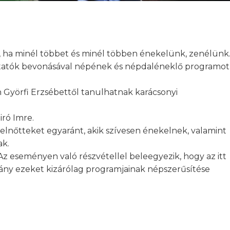
 ha minél többet és minél többen énekelünk, zenélünk
 oktatók bevonásával népének és népdaléneklő programot
Györfi Erzsébettől tanulhatnak karácsonyi
iró Imre.
elnőtteket egyaránt, akik szívesen énekelnek, valamint
ak.
Az eseményen való részvétellel beleegyezik, hogy az itt
tvány ezeket kizárólag programjainak népszerűsítése