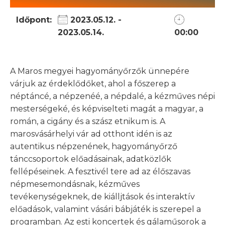
Időpont:
2023.05.12. -
2023.05.14.
00:00
A Maros megyei hagyományőrzők ünnepére
várjuk az érdeklődőket, ahol a főszerep a
néptáncé, a népzenéé, a népdalé, a kézműves népi
mesterségeké, és képviselteti magát a magyar, a
román, a cigány és a szász etnikum is. A
marosvásárhelyi vár ad otthont idén is az
autentikus népzenének, hagyományőrző
tánccsoportok előadásainak, adatközlők
fellépéseinek. A fesztivél tere ad az élőszavas
népmesemondásnak, kézműves
tevékenységeknek, de kiálljtások és interaktív
előadások, valamint vásári bábjáték is szerepel a
programban. Az esti koncertek és gálaműsorok a