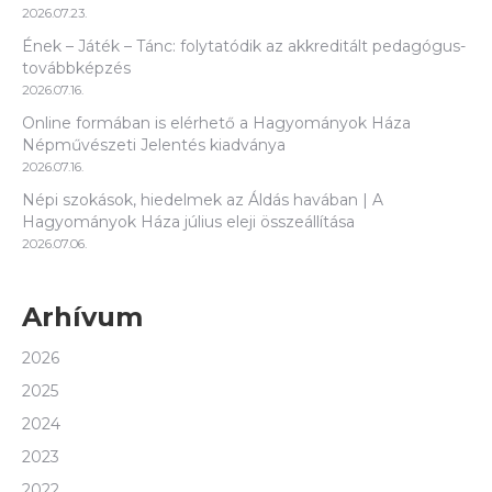
2026.07.23.
Ének – Játék – Tánc: folytatódik az akkreditált pedagógus-
továbbképzés
2026.07.16.
Online formában is elérhető a Hagyományok Háza
Népművészeti Jelentés kiadványa
2026.07.16.
Népi szokások, hiedelmek az Áldás havában | A
Hagyományok Háza július eleji összeállítása
2026.07.06.
Arhívum
2026
2025
2024
2023
2022