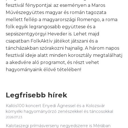
fesztivál fénypontjai: az eseményen a Maros
Művészegyüttes magyar és román tagozata
mellett fellép a magyarországi Romengo, a roma
folk egyik legrangosabb együttese és a
sepsiszentgyörgyi Heveder is. Lehet majd
csapatban FolkAktív játékot játszani és a
táncházakban szórakozni hajnalig. A három napos
fesztivál ideje alatt minden korosztály megtalálhatj
a akedvére aló programot, és részt vehet
hagyományaink élővé tételében!
Legfrisebb hírek
Kallós100 koncert Enyedi Ágnessel és a Kolozsvár
környéki hagyományőrző zenészekkel és táncosokkal
2026.07.23.
Kalotaszegi prímásverseny negyedszerre is Mérában