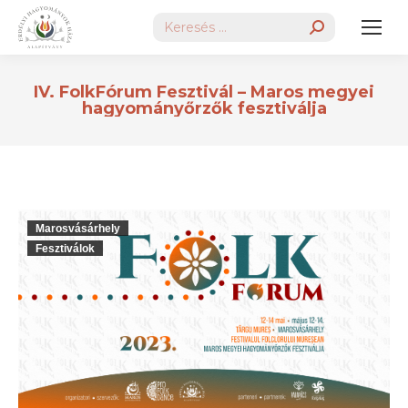
Search:
IV. FolkFórum Fesztivál – Maros megyei
hagyományőrzők fesztiválja
Marosvásárhely
Fesztiválok