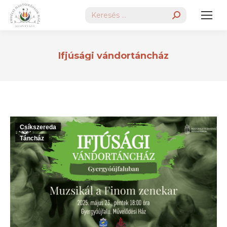
Search:
Ifjúsági vándortáncház
Csíkszereda
Táncház