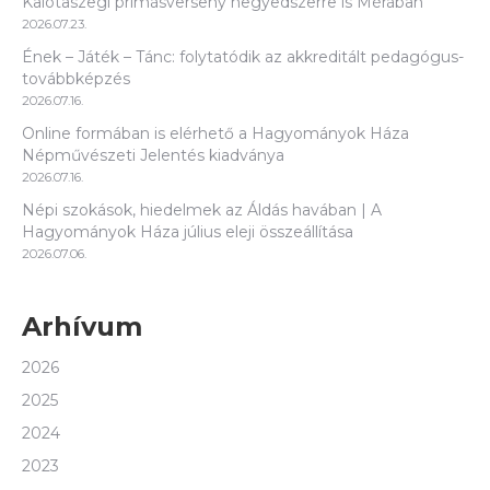
Kalotaszegi prímásverseny negyedszerre is Mérában
2026.07.23.
Ének – Játék – Tánc: folytatódik az akkreditált pedagógus-
továbbképzés
2026.07.16.
Online formában is elérhető a Hagyományok Háza
Népművészeti Jelentés kiadványa
2026.07.16.
Népi szokások, hiedelmek az Áldás havában | A
Hagyományok Háza július eleji összeállítása
2026.07.06.
Arhívum
2026
2025
2024
2023