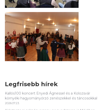
Legfrisebb hírek
Kallós100 koncert Enyedi Ágnessel és a Kolozsvár
környéki hagyományőrző zenészekkel és táncosokkal
2026.07.23.