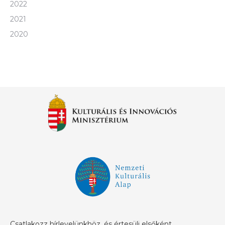
2022
2021
2020
Csatlakozz hírlevelünkhöz, és értesülj elsőként