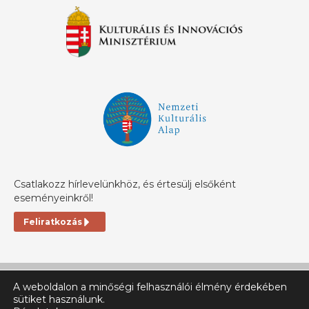
Csatlakozz hírlevelünkhöz, és értesülj elsőként
eseményeinkről!
Feliratkozás
A weboldalon a minőségi felhasználói élmény érdekében
sütiket használunk.