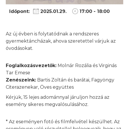
Időpont:
2025.01.29.
17:00 - 18:00
Az új évben is folytatódnak a rendszeres
gyermektáncházak, ahova szeretettel várjuk az
óvodásokat.
Foglalkozásvezetők:
Molnár Rozália és Virginás
Tar Emese
Zenészeink:
Bartis Zoltán és barátai, Fagyöngy
Citerazenekar, Öves együttes
Kérjük, 15 lejes adománnyal járuljon hozzá az
esemény sikeres megvalósulásához.
* Az eseményen fotó és filmfelvétel készülhet. Az
eseményen való részvétellel beleegyezik, hogy az