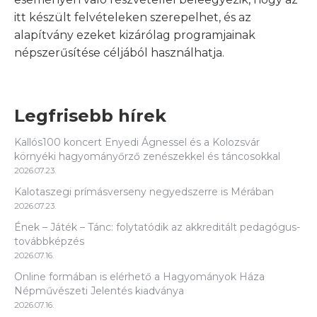
itt készült felvételeken szerepelhet, és az
alapítvány ezeket kizárólag programjainak
népszerűsítése céljából használhatja.
Legfrisebb hírek
Kallós100 koncert Enyedi Ágnessel és a Kolozsvár
környéki hagyományőrző zenészekkel és táncosokkal
2026.07.23.
Kalotaszegi prímásverseny negyedszerre is Mérában
2026.07.23.
Ének – Játék – Tánc: folytatódik az akkreditált pedagógus-
továbbképzés
2026.07.16.
Online formában is elérhető a Hagyományok Háza
Népművészeti Jelentés kiadványa
2026.07.16.