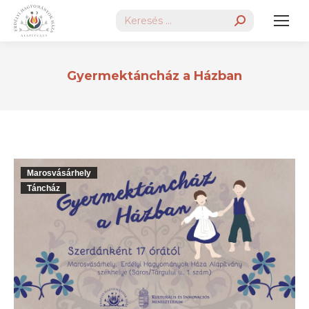
Search:
Gyermektáncház a Házban
Marosvásárhely
Táncház