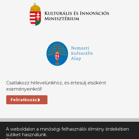
Csatlakozz hírlevelünkhöz, és értesülj elsőként
eseményeinkről!
Feliratkozás
A weboldalon a minőségi felhasználói élmény érdekében
sütiket használunk.