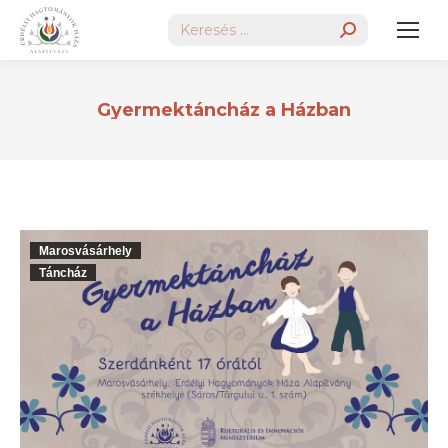
Search:
Gyermektáncház a Házban
Marosvásárhely
Táncház