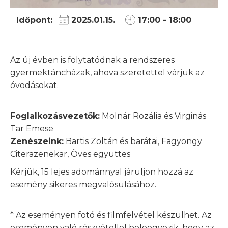
Időpont:
2025.01.15.
17:00 - 18:00
Az új évben is folytatódnak a rendszeres
gyermektáncházak, ahova szeretettel várjuk az
óvodásokat.
Foglalkozásvezetők:
Molnár Rozália és Virginás
Tar Emese
Zenészeink:
Bartis Zoltán és barátai, Fagyöngy
Citerazenekar, Öves együttes
Kérjük, 15 lejes adománnyal járuljon hozzá az
esemény sikeres megvalósulásához.
* Az eseményen fotó és filmfelvétel készülhet. Az
eseményen való részvétellel beleegyezik, hogy az