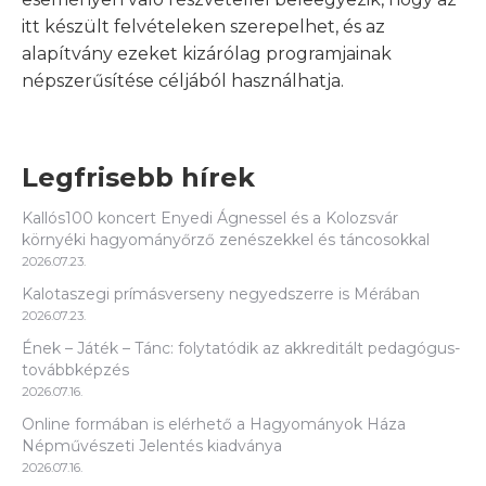
itt készült felvételeken szerepelhet, és az
alapítvány ezeket kizárólag programjainak
népszerűsítése céljából használhatja.
Legfrisebb hírek
Kallós100 koncert Enyedi Ágnessel és a Kolozsvár
környéki hagyományőrző zenészekkel és táncosokkal
2026.07.23.
Kalotaszegi prímásverseny negyedszerre is Mérában
2026.07.23.
Ének – Játék – Tánc: folytatódik az akkreditált pedagógus-
továbbképzés
2026.07.16.
Online formában is elérhető a Hagyományok Háza
Népművészeti Jelentés kiadványa
2026.07.16.