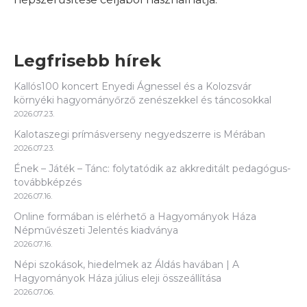
Legfrisebb hírek
Kallós100 koncert Enyedi Ágnessel és a Kolozsvár
környéki hagyományőrző zenészekkel és táncosokkal
2026.07.23.
Kalotaszegi prímásverseny negyedszerre is Mérában
2026.07.23.
Ének – Játék – Tánc: folytatódik az akkreditált pedagógus-
továbbképzés
2026.07.16.
Online formában is elérhető a Hagyományok Háza
Népművészeti Jelentés kiadványa
2026.07.16.
Népi szokások, hiedelmek az Áldás havában | A
Hagyományok Háza július eleji összeállítása
2026.07.06.