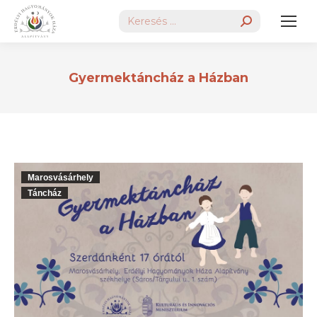
Search:
Gyermektáncház a Házban
Marosvásárhely
Táncház