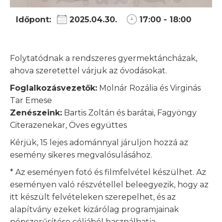
Időpont:
2025.04.30.
17:00 - 18:00
Folytatódnak a rendszeres gyermektáncházak,
ahova szeretettel várjuk az óvodásokat.
Foglalkozásvezetők:
Molnár Rozália és Virginás
Tar Emese
Zenészeink:
Bartis Zoltán és barátai, Fagyöngy
Citerazenekar, Öves együttes
Kérjük, 15 lejes adománnyal járuljon hozzá az
esemény sikeres megvalósulásához.
* Az eseményen fotó és filmfelvétel készülhet. Az
eseményen való részvétellel beleegyezik, hogy az
itt készült felvételeken szerepelhet, és az
alapítvány ezeket kizárólag programjainak
népszerűsítése céljából használhatja.