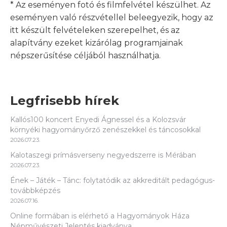
* Az eseményen fotó és filmfelvétel készülhet. Az
eseményen való részvétellel beleegyezik, hogy az
itt készült felvételeken szerepelhet, és az
alapítvány ezeket kizárólag programjainak
népszerűsítése céljából használhatja.
Legfrisebb hírek
Kallós100 koncert Enyedi Ágnessel és a Kolozsvár
környéki hagyományőrző zenészekkel és táncosokkal
2026.07.23.
Kalotaszegi prímásverseny negyedszerre is Mérában
2026.07.23.
Ének – Játék – Tánc: folytatódik az akkreditált pedagógus-
továbbképzés
2026.07.16.
Online formában is elérhető a Hagyományok Háza
Népművészeti Jelentés kiadványa