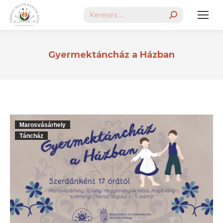
Search:
Gyermektáncház a Házban
Marosvásárhely
Táncház