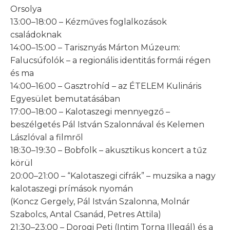
Orsolya
13:00–18:00 – Kézműves foglalkozások
családoknak
14:00–15:00 – Tarisznyás Márton Múzeum:
Falucsúfolók – a regionális identitás formái régen
és ma
14:00–16:00 – Gasztrohíd – az ÉTELEM Kulináris
Egyesület bemutatásában
17:00–18:00 – Kalotaszegi mennyegző –
beszélgetés Pál István Szalonnával és Kelemen
Lászlóval a filmről
18:30–19:30 – Bobfolk – akusztikus koncert a tűz
körül
20:00–21:00 – “Kalotaszegi cifrák” – muzsika a nagy
kalotaszegi prímások nyomán
(Koncz Gergely, Pál István Szalonna, Molnár
Szabolcs, Antal Csanád, Petres Attila)
21:30–23:00 – Dorogi Peti (Intim Torna Illegál) és a