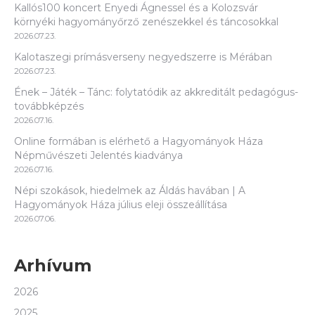
Kallós100 koncert Enyedi Ágnessel és a Kolozsvár
környéki hagyományőrző zenészekkel és táncosokkal
2026.07.23.
Kalotaszegi prímásverseny negyedszerre is Mérában
2026.07.23.
Ének – Játék – Tánc: folytatódik az akkreditált pedagógus-
továbbképzés
2026.07.16.
Online formában is elérhető a Hagyományok Háza
Népművészeti Jelentés kiadványa
2026.07.16.
Népi szokások, hiedelmek az Áldás havában | A
Hagyományok Háza július eleji összeállítása
2026.07.06.
Arhívum
2026
2025