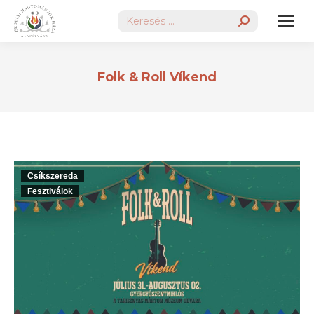
Search:
Folk & Roll Víkend
Csíkszereda
Fesztiválok