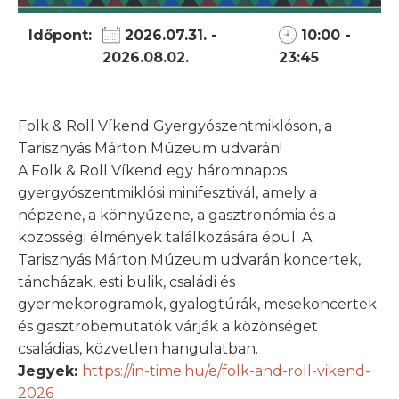
Időpont:
2026.07.31. -
10:00 -
2026.08.02.
23:45
Folk & Roll Víkend Gyergyószentmiklóson, a
Tarisznyás Márton Múzeum udvarán!
A Folk & Roll Víkend egy háromnapos
gyergyószentmiklósi minifesztivál, amely a
népzene, a könnyűzene, a gasztronómia és a
közösségi élmények találkozására épül. A
Tarisznyás Márton Múzeum udvarán koncertek,
táncházak, esti bulik, családi és
gyermekprogramok, gyalogtúrák, mesekoncertek
és gasztrobemutatók várják a közönséget
családias, közvetlen hangulatban.
Jegyek:
https://in-time.hu/e/folk-and-roll-vikend-
2026