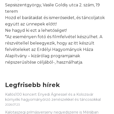
Sepsiszentgyörgy, Vasile Goldiș utca 2. szám, 19
terem
Hozd el barátaidat és ismerőseidet, és táncoljatok
együtt az ünnepek előtt!
Ne hagyd ki ezt a lehetőséget!
*
Az eseményen fotó és filmfelvétel készülhet. A
részvétellel beleegyezik, hogy az itt készült
felvételeket az Erdélyi Hagyományok Háza
Alapítvány – kizárólag programjainak
népszerűsítése céljából-, használhatja.
Legfrisebb hírek
Kallós100 koncert Enyedi Ágnessel és a Kolozsvár
környéki hagyományőrző zenészekkel és táncosokkal
2026.07.23.
Kalotaszegi prímásverseny negyedszerre is Mérában