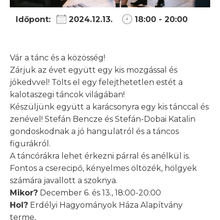
Időpont:
2024.12.13.
18:00 - 20:00
Vár a tánc és a közösség!
Zárjuk az évet együtt egy kis mozgással és
jókedvvel! Tölts el egy felejthetetlen estét a
kalotaszegi táncok világában!
Készüljünk együtt a karácsonyra egy kis tánccal és
zenével! Stefán Bencze és Stefán-Dobai Katalin
gondoskodnak a jó hangulatról és a táncos
figurákról.
A táncórákra lehet érkezni párral és anélkül is.
Fontos a cserecipő, kényelmes öltözék, hölgyek
számára javallott a szoknya.
Mikor?
December 6. és 13., 18:00-20:00
Hol?
Erdélyi Hagyományok Háza Alapítvány
terme,