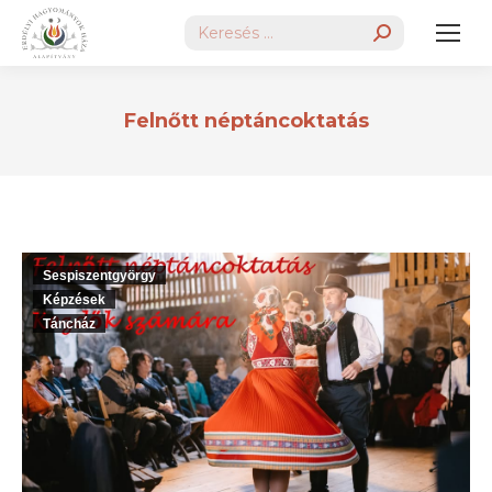
Search:
Felnőtt néptáncoktatás
Sespiszentgyörgy
Képzések
Táncház