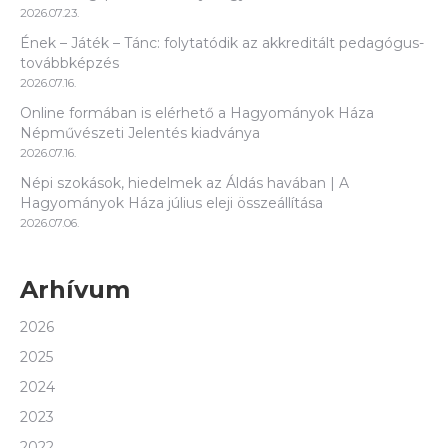
2026.07.23.
Ének – Játék – Tánc: folytatódik az akkreditált pedagógus-
továbbképzés
2026.07.16.
Online formában is elérhető a Hagyományok Háza
Népművészeti Jelentés kiadványa
2026.07.16.
Népi szokások, hiedelmek az Áldás havában | A
Hagyományok Háza július eleji összeállítása
2026.07.06.
Arhívum
2026
2025
2024
2023
2022