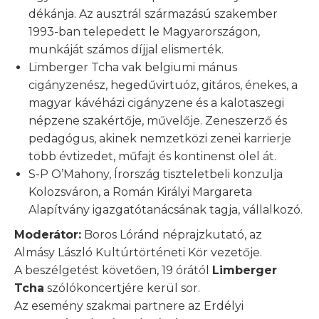
dékánja. Az ausztrál származású szakember
1993-ban telepedett le Magyarországon,
munkáját számos díjjal elismerték.
Limberger Tcha vak belgiumi mánus
cigányzenész, hegedűvirtuóz, gitáros, énekes, a
magyar kávéházi cigányzene és a kalotaszegi
népzene szakértője, művelője. Zeneszerző és
pedagógus, akinek nemzetközi zenei karrierje
több évtizedet, műfajt és kontinenst ölel át.
S-P O’Mahony, Írország tiszteletbeli konzulja
Kolozsváron, a Román Királyi Margareta
Alapítvány igazgatótanácsának tagja, vállalkozó.
Moderátor:
Boros Lóránd néprajzkutató, az
Almásy László Kultúrtörténeti Kör vezetője.
A beszélgetést követően, 19 órától
Limberger
Tcha
szólókoncertjére kerül sor.
Az esemény szakmai partnere az Erdélyi