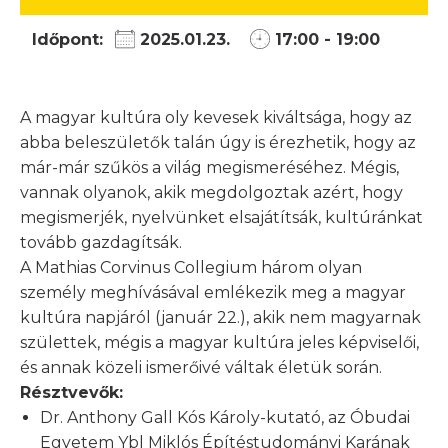
Időpont:
2025.01.23.
17:00 - 19:00
A magyar kultúra oly kevesek kiváltsága, hogy az
abba beleszületők talán úgy is érezhetik, hogy az
már-már szűkös a világ megismeréséhez. Mégis,
vannak olyanok, akik megdolgoztak azért, hogy
megismerjék, nyelvünket elsajátítsák, kultúránkat
tovább gazdagítsák.
A Mathias Corvinus Collegium három olyan
személy meghívásával emlékezik meg a magyar
kultúra napjáról (január 22.), akik nem magyarnak
születtek, mégis a magyar kultúra jeles képviselői,
és annak közeli ismerőivé váltak életük során.
Résztvevők:
Dr. Anthony Gall Kós Károly-kutató, az Óbudai
Egyetem Ybl Miklós Építéstudományi Karának