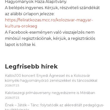
Hagyományok Háza Alapítvány.
A belépés ingyenes. Kérjük, részvételi szándékát
az alábbi űrlapon jelezze:
https://feliratkozas.mcc.ro/kolozsvar-magyar-
kultura-orokseg
A Facebook-eseményen való visszajelzés nem
minősül regisztrációnak, kérjük, a regisztrációs
lapot is töltse ki.
Legfrisebb hírek
Kallós100 koncert Enyedi Ágnessel és a Kolozsvár
környéki hagyományőrző zenészekkel és táncosokkal
2026.07.23.
Kalotaszegi prímásverseny negyedszerre is Mérában
2026.07.23.
Ének – Játék – Tánc: folytatódik az akkreditált pedagógus-
továbbképzés