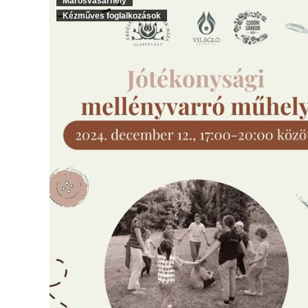
Marosvásárhely
Kézműves foglalkozások