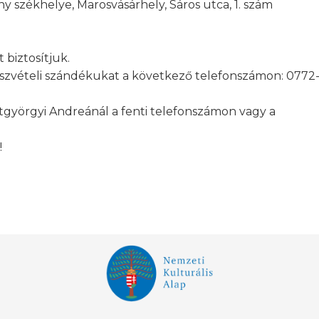
 székhelye, Marosvásárhely, Sáros utca, 1. szám
biztosítjuk.
részvételi szándékukat a következő telefonszámon: 0772
tgyörgyi Andreánál a fenti telefonszámon vagy a
!