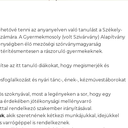
hetővé tenni az anyanyelven való tanulást a Székely-
ámára. A Gyermekmosoly (volt Szivárvány) Alapítvány
génységben élő mezőségi szórványmagyarság
sít térítésmentesen a rászoruló gyermekeknek.
ítse az itt tanuló diákokat, hogy megismerjék és
sfoglalkozást és nyári tánc-, ének-, kézművestáborokat
s szoknyával, most a legényeken a sor, hogy egy
a érdekében jótékonysági mellényvarró
al rendelkező szakember irányításával.
uk
, akik szeretnének kétkezi munkájukkal, idejükkel
és varrógéppel is rendelkeznek.