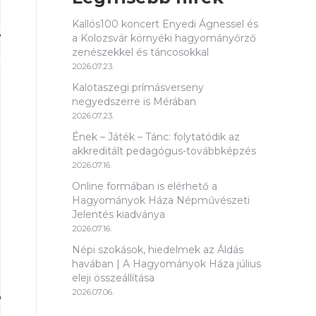
Kallós100 koncert Enyedi Ágnessel és
a Kolozsvár környéki hagyományőrző
zenészekkel és táncosokkal
2026.07.23.
Kalotaszegi prímásverseny
negyedszerre is Mérában
2026.07.23.
Ének – Játék – Tánc: folytatódik az
akkreditált pedagógus-továbbképzés
2026.07.16.
Online formában is elérhető a
Hagyományok Háza Népművészeti
Jelentés kiadványa
2026.07.16.
Népi szokások, hiedelmek az Áldás
havában | A Hagyományok Háza július
eleji összeállítása
2026.07.06.