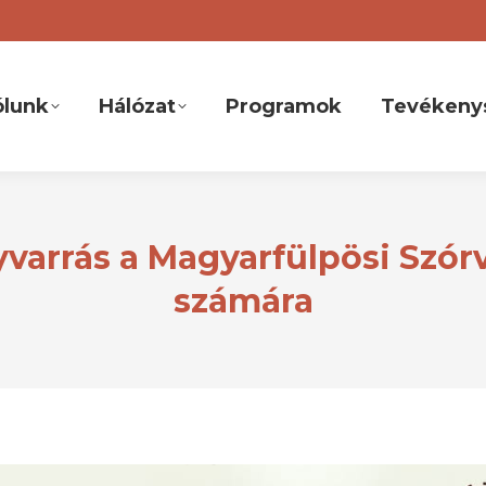
ólunk
Hálózat
Programok
Tevékeny
varrás a Magyarfülpösi Szór
számára