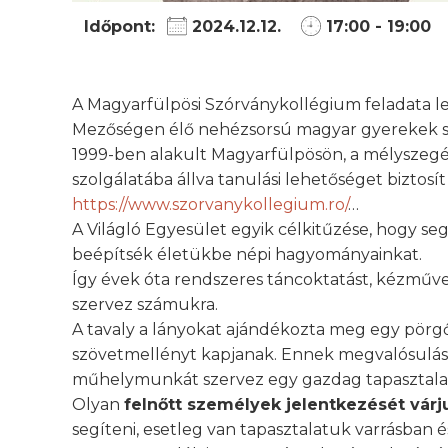
Időpont:
2024.12.12.
17:00 - 19:00
A Magyarfülpösi Szórványkollégium feladata le
Mezőségen élő nehézsorsú magyar gyerekek sz
1999-ben alakult Magyarfülpösön, a mélysze
szolgálatába állva tanulási lehetőséget bizto
https://www.szorvanykollegium.ro/
…
A Világló Egyesület egyik célkitűzése, hogy seg
beépítsék életükbe népi hagyományainkat.
Így évek óta rendszeres táncoktatást, kézműve
szervez számukra.
A tavaly a lányokat ajándékozta meg egy pörgő
szövetmellényt kapjanak. Ennek megvalósulás
műhelymunkát szervez egy gazdag tapasztalatt
Olyan
felnőtt személyek jelentkezését várj
segíteni, esetleg van tapasztalatuk varrásban 