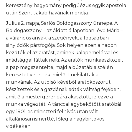
keresztény hagyomány pedig Jézus egyik apostola
után Szent Jakab havának mondja.
Július 2. napja, Sarlós Boldogasszony ünnepe. A
Boldogasszony ‒ az áldott állapotban lévő Mária ‒
a várandós anyák, a szegények, a fogságban
sínylődők pártfogója. Sok helyen ezen a napon
kezdték el az aratást, aminek kalapemeléssel és
imádsággal láttak neki. Az aratók munkaeszközeit
a pap megszentelte, majd a búzatábla szélén
keresztet vetettek, mielőtt nekiláttak a
munkának. Az utolsó kévéből aratókoszorút
készítettek és a gazdának adták váltság fejében,
amit ő a mestergerendára akasztott, jelezve a
munka végeztét. A tánccal egybekötött aratóbál
egy 1901-es miniszteri felhívás után vált
általánosan ismertté, főleg a nagybirtokos
vidékeken.