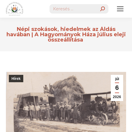
Search:
Népi szokások, hiedelmek az Áldás
havában | A Hagyományok Háza július eleji
összeállítása
Hírek
júl
6
2026