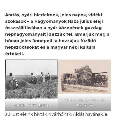
Aratás, nyári hiedelmek, jeles napok, vidéki
szokások – a Hagyományok Háza július eleji
összeállításában a nyár közepének gazdag
néphagyományait idézzük fel. Ismerjük meg a
hónap jeles ünnepeit, a hozzájuk fűződő
népszokásokat és a magyar népi kultúra
értékeit.
Aratás-cséplés – Karcsics
Lászlóné
Aratás – Plohn József
Júliust eleink hívták Nyárhónak, Áldás havának, a