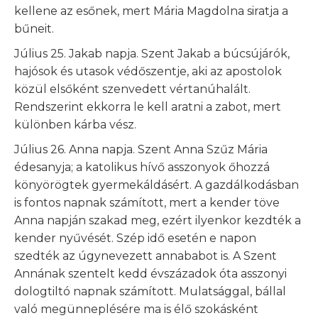
kellene az esőnek, mert Mária Magdolna siratja a
bűneit.
Július 25. Jakab napja. Szent Jakab a búcsújárók,
hajósok és utasok védőszentje, aki az apostolok
közül elsőként szenvedett vértanúhalált.
Rendszerint ekkorra le kell aratni a zabot, mert
különben kárba vész.
Július 26. Anna napja. Szent Anna Szűz Mária
édesanyja; a katolikus hívő asszonyok őhozzá
könyörögtek gyermekáldásért. A gazdálkodásban
is fontos napnak számított, mert a kender töve
Anna napján szakad meg, ezért ilyenkor kezdték a
kender nyűvését. Szép idő esetén e napon
szedték az úgynevezett annababot is. A Szent
Annának szentelt kedd évszázadok óta asszonyi
dologtiltó napnak számított. Mulatsággal, bállal
való megünneplésére ma is élő szokásként