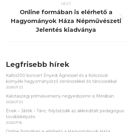
NEXT
Online formában is elérhető a
Hagyományok Háza Népművészeti
Next
post:
Jelentés kiadványa
Legfrisebb hírek
Kallós100 koncert Enyedi Ágnessel és a Kolozsvár
környéki hagyományőrző zenészekkel és táncosokkal
2026.07.23.
Kalotaszegi prímásverseny negyedszerre is Mérában
2026.07.23.
Ének – Játék – Tánc: folytatódik az akkreditált pedagógus-
továbbképzés
2026.07.16.
Online formában is elérhető a Hagyományok Háza