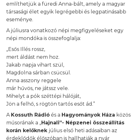
említhetjük a füredi Anna-bált, amely a magyar
társasági élet egyik legrégebbi és legpatinásabb
eseménye.
A júliusra vonatkozó népi megfigyeléseket egy
népi mondóka is összefoglalja:
„Esős Illés rossz,
mert áldást nem hoz.
Jakab napja vihart szül,
Magdolna sárban csücsül.
Anna asszony reggele
már hűvös, ne játssz vele.
Mihelyt a pók széttépi hálóját,
Jön a felhő, s rögtön tartós esőt ád.”
A
Kossuth Rádió
és a
Hagyományok Háza
közös
műsorának a „
Hajnali”- Népzenei összeállítás
korán kelőknek
július első heti adásaiban az
érdeklődők élőszóban is hallhatják a nyár