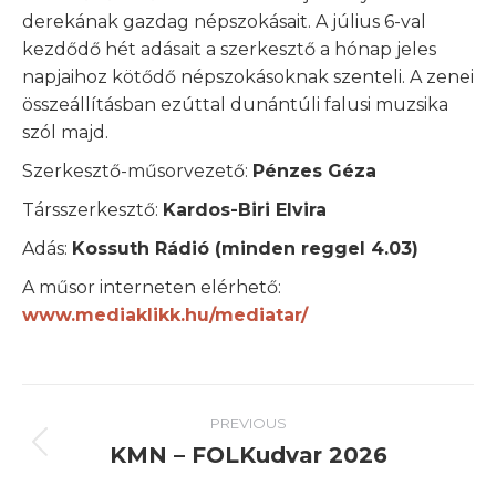
derekának gazdag népszokásait. A július 6-val
kezdődő hét adásait a szerkesztő a hónap jeles
napjaihoz kötődő népszokásoknak szenteli. A zenei
összeállításban ezúttal dunántúli falusi muzsika
szól majd.
Szerkesztő-műsorvezető:
Pénzes Géza
Társszerkesztő:
Kardos-Biri Elvira
Adás:
Kossuth Rádió (minden reggel 4.03)
A műsor interneten elérhető:
www.mediaklikk.hu/mediatar/
Post
PREVIOUS
navigation
KMN – FOLKudvar 2026
Previous
post: