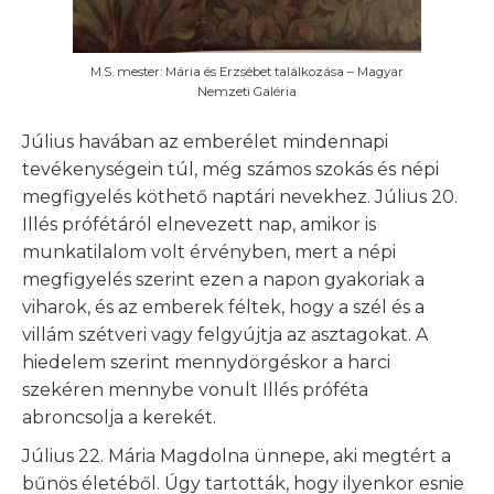
M.S. mester: Mária és Erzsébet találkozása – Magyar
Nemzeti Galéria
Július havában az emberélet mindennapi
tevékenységein túl, még számos szokás és népi
megfigyelés köthető naptári nevekhez. Július 20.
Illés prófétáról elnevezett nap, amikor is
munkatilalom volt érvényben, mert a népi
megfigyelés szerint ezen a napon gyakoriak a
viharok, és az emberek féltek, hogy a szél és a
villám szétveri vagy felgyújtja az asztagokat. A
hiedelem szerint mennydörgéskor a harci
szekéren mennybe vonult Illés próféta
abroncsolja a kerekét.
Július 22. Mária Magdolna ünnepe, aki megtért a
bűnös életéből. Úgy tartották, hogy ilyenkor esnie