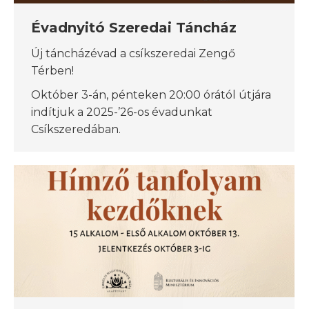
Évadnyitó Szeredai Táncház
Új táncházévad a csíkszeredai Zengő
Térben!
Október 3-án, pénteken 20:00 órától útjára
indítjuk a 2025-’26-os évadunkat
Csíkszeredában.