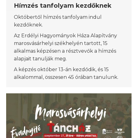
Hímzés tanfolyam kezdőknek
Októbertől hímzés tanfolyam indul
kezdőknek.
Az Erdélyi Hagyományok Háza Alapítvány
marosvásárhelyi székhelyén tartott, 15
alkalmas képzésen a résztvevők a hímzés
alapjait tanulják meg.
A képzés október 13-án kezdődik, és 15
alkalommal, összesen 45 órában tanulunk.