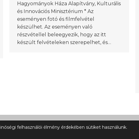
Hagyományok Háza Alapítvány, Kulturális
és Innovációs Minisztérium * Az
eseményen fotó és filmfelvétel
készülhet. Az eseményen való
részvétellel beleegyezik, hogy az itt
készült felvételeken szerepelhet, és…
inőségi felhasználói élmény érdekében sütiket használunk.
Impresszum
A