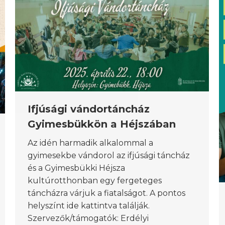
Ifjúsági vándortáncház
Gyimesbükkön a Héjszában
Az idén harmadik alkalommal a
gyimesekbe vándorol az ifjúsági táncház
és a Gyimesbükki Héjsza
kultúrotthonban egy fergeteges
táncházra várjuk a fiatalságot. A pontos
helyszínt ide kattintva találják.
Szervezők/támogatók: Erdélyi