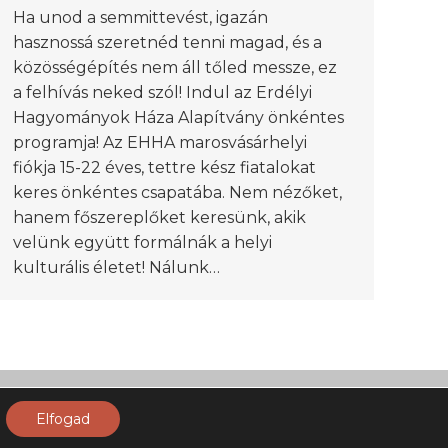
Ha unod a semmittevést, igazán
hasznossá szeretnéd tenni magad, és a
közösségépítés nem áll tőled messze, ez
a felhívás neked szól! Indul az Erdélyi
Hagyományok Háza Alapítvány önkéntes
programja! Az EHHA marosvásárhelyi
fiókja 15-22 éves, tettre kész fiatalokat
keres önkéntes csapatába. Nem nézőket,
hanem főszereplőket keresünk, akik
velünk együtt formálnák a helyi
kulturális életet! Nálunk…
Elfogad
datkezelési tájékoztató
Általános Szerződési Feltételek