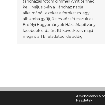
táncházas fotóm címmel! Amit tenned
kell: Május 3-án a Táncház napja
alkalmából, ezeket a fotókat mi egy
albumba gyűjtjük és közzétesszük az
Erdélyi Hagyományok Háza Alapítvány
facebook oldalán. Itt következik majd
megint a TE feladatod, de addig…
A weboldalon a m
© Ehh.ro 2025 | All rigts reserved
Részletek