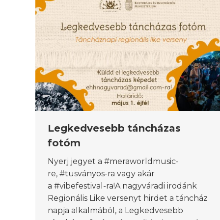
Legkedvesebb táncházas
fotóm
Nyerj jegyet a #meraworldmusic-
re, #tusványos-ra vagy akár
a #vibefestival-ra!A nagyváradi irodánk
Regionális Like versenyt hirdet a táncház
napja alkalmából, a Legkedvesebb