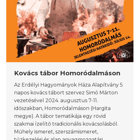
Kovács tábor Homoródalmáson
Az Erdélyi Hagyományok Háza Alapítvány 5
napos kovács tábort szervez Simó Márton
vezetésével 2024. augusztus 7-11.
időszakban, Homoródalmáson (Hargita
megye). A tábor tematikája egy rövid
szakmai ízelítő tradicionális kovácsolásból.
Műhely ismeret, szerszámismeret,
tűzkezelési és alap anyagmozgatási