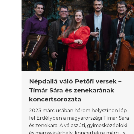
Népdallá váló Petőfi versek –
Tímár Sára és zenekarának
koncertsorozata
2023 márciusában három helyszínen lép
fel Erdélyben a magyarországi Tímár Sára
és zenekara. A válaszúti, gyimesközéploki
és marosvásárhelyi koncertekre március