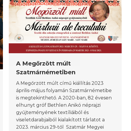
A Megőrzött múlt
Szatmárnémetiben
A Megőrzött múlt című kiállítás 2023
április-május folyamán Szatmárnémetibe
is megtekinthető. A 2020-ban, 82 évesen
elhunyt gróf Bethlen Anikó néprajzi
gyűjteményének textíliáiból és
viseletdarabjaiból kialakított tárlatot a
2023. március 29-től Szatmár Megyei