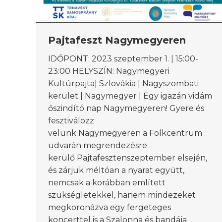
Pajtafeszt Nagymegyeren
IDŐPONT: 2023 szeptember 1. | 15:00-
23:00 HELYSZÍN: Nagymegyeri
Kultúrpajta| Szlovákia | Nagyszombati
kerület | Nagymegyer | Egy igazán vidám
őszindító nap Nagymegyeren! Gyere és
fesztiválozz
velünk Nagymegyeren a Folkcentrum
udvarán megrendezésre
kerülő Pajtafesztenszeptember elsején,
és zárjuk méltóan a nyarat együtt,
nemcsak a korábban említett
szükségletekkel, hanem mindezeket
megkoronázva egy fergeteges
koncerttel is a Szalonna és bandája