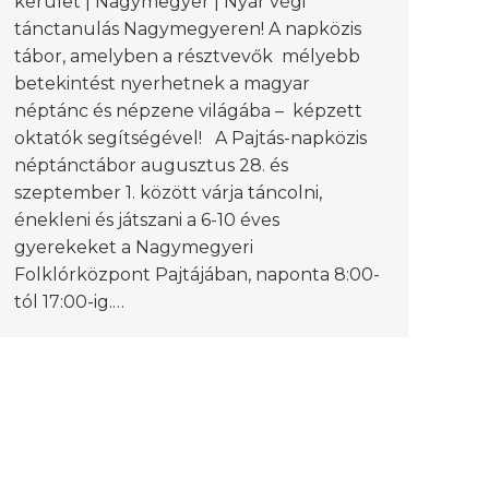
kerület | Nagymegyer | Nyár végi
tánctanulás Nagymegyeren! A napközis
tábor, amelyben a résztvevők mélyebb
betekintést nyerhetnek a magyar
néptánc és népzene világába – képzett
oktatók segítségével! A Pajtás-napközis
néptánctábor augusztus 28. és
szeptember 1. között várja táncolni,
énekleni és játszani a 6-10 éves
gyerekeket a Nagymegyeri
Folklórközpont Pajtájában, naponta 8:00-
tól 17:00-ig.…