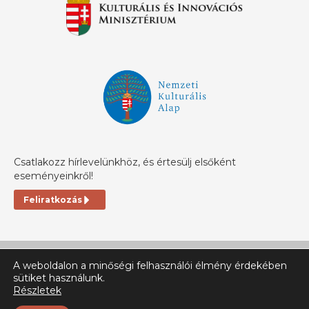
Csatlakozz hírlevelünkhöz, és értesülj elsőként
eseményeinkről!
Feliratkozás
A weboldalon a minőségi felhasználói élmény érdekében
sütiket használunk.
Részletek