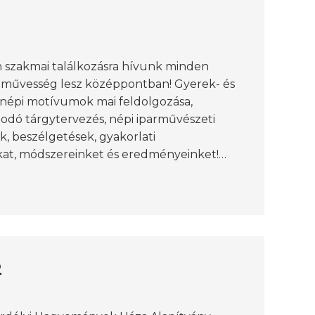
 szakmai találkozásra hívunk minden
zművesség lesz középpontban! Gyerek- és
, népi motívumok mai feldolgozása,
lodó tárgytervezés, népi iparművészeti
, beszélgetések, gyakorlati
at, módszereinket és eredményeinket!…
2