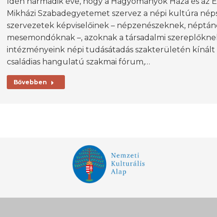
Idén harmadik éve, hogy a Hagyományok Háza és az 
Mikházi Szabadegyetemet szervez a népi kultúra népszer
szervezetek képviselőinek – népzenészeknek, néptá
mesemondóknak –, azoknak a társadalmi szereplőknek,
intézményeink népi tudásátadás szakterületén kínált
családias hangulatú szakmai fórum,…
Bővebben