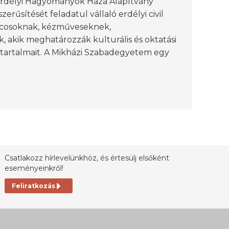
Erdélyi Hagyományok Háza Alapítvány
űsítését feladatul vállaló erdélyi civil
ncosoknak, kézműveseknek,
 akik meghatározzák kulturális és oktatási
 tartalmait. A Mikházi Szabadegyetem egy
Csatlakozz hírlevelünkhöz, és értesülj elsőként
eseményeinkről!
Feliratkozás