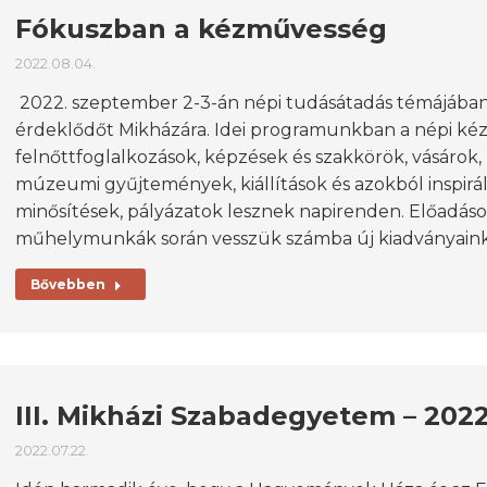
Fókuszban a kézművesség
2022.08.04.
2022. szeptember 2-3-án népi tudásátadás témájában
érdeklődőt Mikházára. Idei programunkban a népi ké
felnőttfoglalkozások, képzések és szakkörök, vásárok
múzeumi gyűjtemények, kiállítások és azokból inspirá
minősítések, pályázatok lesznek napirenden. Előadások
műhelymunkák során vesszük számba új kiadványaink
Bővebben
III. Mikházi Szabadegyetem – 202
2022.07.22.