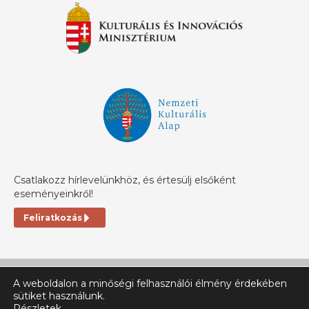
Csatlakozz hírlevelünkhöz, és értesülj elsőként
eseményeinkről!
Feliratkozás
A weboldalon a minőségi felhasználói élmény érdekében
sütiket használunk.
Részletek