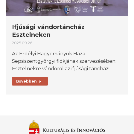
Ifjúsági vándortáncház
Esztelneken
2025.09.26.
Az Erdélyi Hagyományok Háza
Sepsiszentgyörgyi fiókjának szervezésében:
Esztelnekre vándorol az ifjúsági táncház!
Bővebben