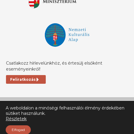
Csatlakozz hírlevelünkhöz, és értesülj elsőként
eseményeinkről!
Feliratkozás
A weboldalon a minőségi felhasználói élmény érdekében
sütiket használunk.
Részletek
© Ehh.ro 2025 | All rigts reserved
Elfogad
Jogi tájékoztató