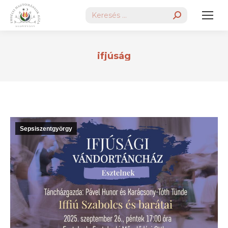
Search:
ifjúság
Sepsiszentgyörgy