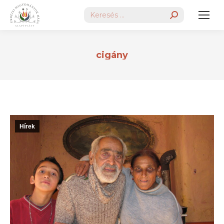
Search:
cigány
Hírek