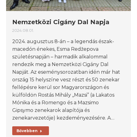
Nemzetközi Cigány Dal Napja
2024.08.01.
2024. augusztus 8-án – a legendás észak-
macedón énekes, Esma Redžepova
születésnapján – harmadik alkalommal
rendezik meg a Nemzetközi Cigány Dal
Napját. Az eseménysorozatban idén már hat
ország 15 helyszíne vesz részt és 50 zenekar
fellépésre kerül sor Magyarországon és
külföldön Rostás Mihály „Mazsi” (a Lakatos
Mónika és a Romengo és a Mazsimo
Gipsymo zenekarok alapítója és
zenekarvezetője) kezdeményezésére. A…
Bővebben