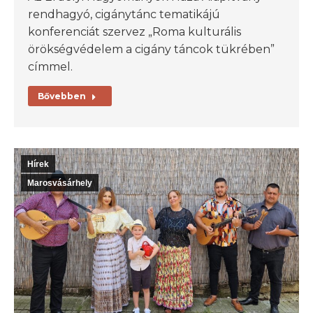
rendhagyó, cigánytánc tematikájú
konferenciát szervez „Roma kulturális
örökségvédelem a cigány táncok tükrében”
címmel.
Bővebben
Hírek
Marosvásárhely