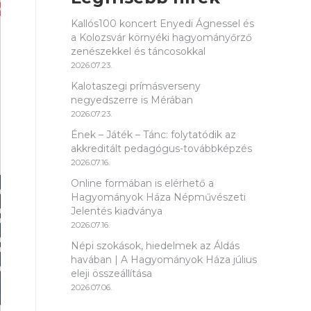
Kallós100 koncert Enyedi Ágnessel és
a Kolozsvár környéki hagyományőrző
zenészekkel és táncosokkal
2026.07.23.
Kalotaszegi prímásverseny
negyedszerre is Mérában
2026.07.23.
Ének – Játék – Tánc: folytatódik az
akkreditált pedagógus-továbbképzés
2026.07.16.
Online formában is elérhető a
Hagyományok Háza Népművészeti
Jelentés kiadványa
2026.07.16.
Népi szokások, hiedelmek az Áldás
havában | A Hagyományok Háza július
eleji összeállítása
2026.07.06.