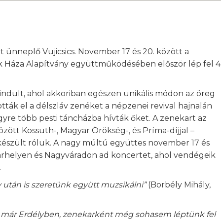
t ünneplő Vujicsics. November 17 és 20. között a
k Háza Alapítvány együttműködésében először lép fel 4
indult, ahol akkoriban egészen unikális módon az öreg
ották el a délszláv zenéket a népzenei revival hajnalán
egyre több pesti táncházba hívták őket. A zenekart az
között Kossuth-, Magyar Örökség-, és Príma-díjjal –
s készült róluk. A nagy múltú együttes november 17 és
árhelyen és Nagyváradon ad koncertet, ahol vendégeik
.
 után is szeretünk együtt muzsikálni”
(Borbély Mihály,
ár Erdélyben, zenekarként még sohasem léptünk fel