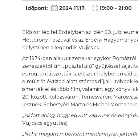
Időpont:
2024.11.17.
19:00 - 21:00
Először lép fel Erdélyben az idén 50. jubileumá
Héttorony Fesztivál és az Erdélyi Hagyományo
helyszínen a legendás Vujicsics.
Az 1974-ben alakult zenekar egykor Pomázról 
zenészektől ún. „pusztafülű” gyűjtéssel sajátít
és rögtön játszották is, először helyben, majd 
elmúlt öt évtized alatt számos díjjal – többek 
ismerték el és több film, valamint egy könyv i
20. között Kolozsváron, Temesváron, Marosvás
lesznek: Sebestyén Márta és Michel Montanaro
„Áldott dolog, hogy együtt vagyunk és ennyi év
Vujicsics együttes)
„Noha magánemberként mindannyian jártunk m