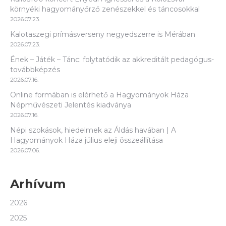
környéki hagyományőrző zenészekkel és táncosokkal
2026.07.23.
Kalotaszegi prímásverseny negyedszerre is Mérában
2026.07.23.
Ének – Játék – Tánc: folytatódik az akkreditált pedagógus-
továbbképzés
2026.07.16.
Online formában is elérhető a Hagyományok Háza
Népművészeti Jelentés kiadványa
2026.07.16.
Népi szokások, hiedelmek az Áldás havában | A
Hagyományok Háza július eleji összeállítása
2026.07.06.
Arhívum
2026
2025