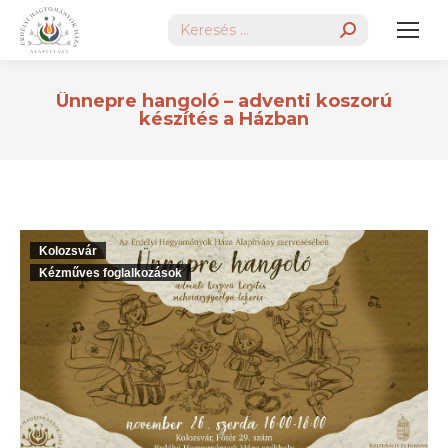
Search:
Ünnepre hangoló – adventi koszorú
készítés a Házban
Kolozsvár
Kézműves foglalkozások