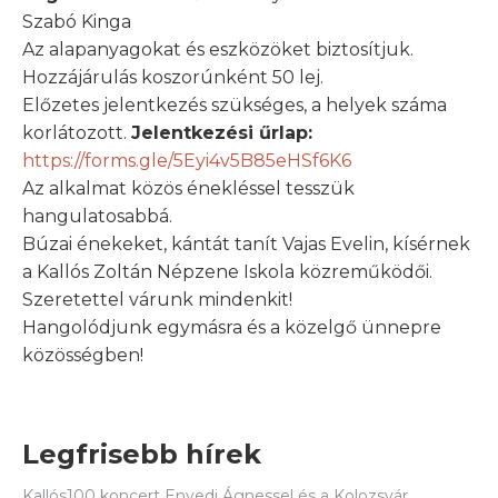
Szabó Kinga
Az alapanyagokat és eszközöket biztosítjuk.
Hozzájárulás koszorúnként 50 lej.
Előzetes jelentkezés szükséges, a helyek száma
korlátozott.
Jelentkezési űrlap:
https://forms.gle/5Eyi4v5B85eHSf6K6
Az alkalmat közös énekléssel tesszük
hangulatosabbá.
Búzai énekeket, kántát tanít Vajas Evelin, kísérnek
a Kallós Zoltán Népzene Iskola közreműködői.
Szeretettel várunk mindenkit!
Hangolódjunk egymásra és a közelgő ünnepre
közösségben!
Legfrisebb hírek
Kallós100 koncert Enyedi Ágnessel és a Kolozsvár