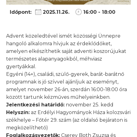
Időpont:
2025.11.26.
16:00 - 18:00
Advent közeledtével ismét közösségi Ünnepre
hangoló alkalomra hívjuk az érdeklődőket,
amelyen elkészíthetik saját adventi koszorújukat
természetes alapanyagokból, méhviasz
gyertyákkal.
Egyéni (14+), családi, szülő-gyerek, barát-barátnő
programnak is jó szívvel ajánljuk az eseményt,
amelyet november 26-án, szerdán 16:00-18:00 óra
között tartunk kézműves műhelyeinkben.
Jelentkezési határidő:
november 25. kedd
Helyszín:
az Erdélyi Hagyományok Háza kolozsvári
székhelye – Főtér 29. szám (az oldalsó bejáraton is
megközelíthető)
Foglalkozásvezetők:
Cserey Both Zsuzsa és