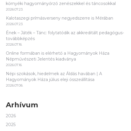
környéki hagyományőrző zenészekkel és táncosokkal
2026.07.23.
Kalotaszegi prímásverseny negyedszerre is Mérában
2026.07.23.
Ének – Játék – Tánc: folytatódik az akkreditált pedagógus-
továbbképzés
2026.07.16.
Online formában is elérhető a Hagyományok Háza
Népművészeti Jelentés kiadványa
2026.07.16.
Népi szokások, hiedelmek az Áldás havában | A
Hagyományok Háza július eleji összeállítása
2026.07.06.
Arhívum
2026
2025