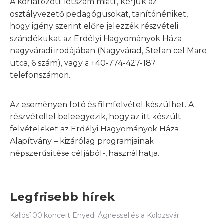
A korlátozott létszám miatt, kérjük az
osztályvezető pedagógusokat, tanítónéniket,
hogy igény szerint előre jelezzék részvételi
szándékukat az Erdélyi Hagyományok Háza
nagyváradi irodájában (Nagyvárad, Stefan cel Mare
utca, 6 szám), vagy a +40-774-427-187
telefonszámon.
Az eseményen fotó és filmfelvétel készülhet. A
részvétellel beleegyezik, hogy az itt készült
felvételeket az Erdélyi Hagyományok Háza
Alapítvány – kizárólag programjainak
népszerűsítése céljából-, használhatja.
Legfrisebb hírek
Kallós100 koncert Enyedi Ágnessel és a Kolozsvár