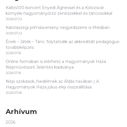
Kallós100 koncert Enyedi Ágnessel és a Kolozsvár
környéki hagyományőrző zenészekkel és táncosokkal
2026.07.23.
Kalotaszegi prímásverseny negyedszerre is Mérában
2026.07.23.
Ének – Játék – Tánc: folytatódik az akkreditált pedagógus-
továbbképzés
2026.07.16.
Online formában is elérhető a Hagyományok Háza
Népművészeti Jelentés kiadványa
2026.07.16.
Népi szokások, hiedelmek az Áldás havában | A
Hagyományok Háza július eleji összeállítása
2026.07.06.
Arhívum
2026