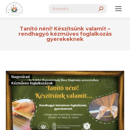
Search:
Tanító néni! Készítsünk valamit –
rendhagyó kézműves foglalkozás
gyerekeknek
Nagyvárad
Kézműves foglalkozások