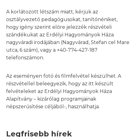
A korlátozott létszám miatt, kérjük az
osztályvezető pedagógusokat, tanítónéniket,
hogy igény szerint előre jelezzék részvételi
szándékukat az Erdélyi Hagyományok Háza
nagyváradi irodájában (Nagyvárad, Stefan cel Mare
utca, 6 szám), vagy a +40-774-427-187
telefonszámon.
Az eseményen fotó és filmfelvétel készülhet. A
részvétellel beleegyezik, hogy az itt készült
felvételeket az Erdélyi Hagyományok Háza
Alapítvány – kizárólag programjainak
népszerűsítése céljából-, használhatja.
Legfrisebb hírek