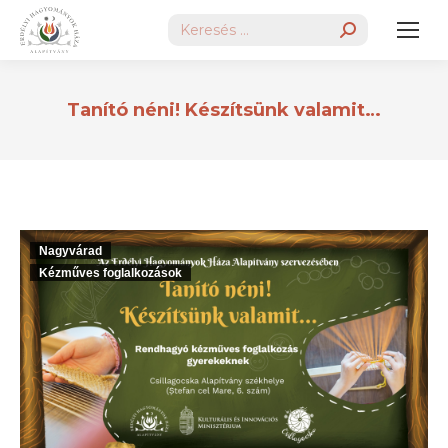
Search:
Tanító néni! Készítsünk valamit…
Nagyvárad
Kézműves foglalkozások