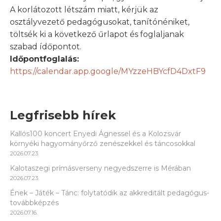
A korlátozott létszám miatt, kérjük az
osztályvezető pedagógusokat, tanítónéniket,
töltsék ki a következő űrlapot és foglaljanak
szabad ídőpontot.
Időpontfoglalás:
https://calendar.app.google/MYzzeHBYcfD4DxtF9
Legfrisebb hírek
Kallós100 koncert Enyedi Ágnessel és a Kolozsvár
környéki hagyományőrző zenészekkel és táncosokkal
2026.07.23.
Kalotaszegi prímásverseny negyedszerre is Mérában
2026.07.23.
Ének – Játék – Tánc: folytatódik az akkreditált pedagógus-
továbbképzés
2026.07.16.