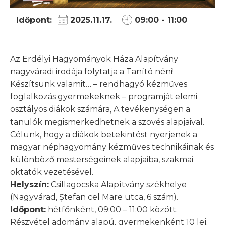
Időpont:
2025.11.17.
09:00 - 11:00
Az Erdélyi Hagyományok Háza Alapítvány
nagyváradi irodája folytatja a Tanító néni!
Készítsünk valamit… – rendhagyó kézműves
foglalkozás gyermekeknek – programját elemi
osztályos diákok számára, A tevékenységen a
tanulók megismerkedhetnek a szövés alapjaival.
Célunk, hogy a diákok betekintést nyerjenek a
magyar néphagyomány kézműves technikáinak és
különböző mesterségeinek alapjaiba, szakmai
oktatók vezetésével.
Helyszín:
Csillagocska Alapítvány székhelye
(Nagyvárad, Ștefan cel Mare utca, 6 szám).
Időpont:
hétfőnként, 09:00 – 11:00 között.
Részvétel adomány alapú, gyermekenként 10 lej.