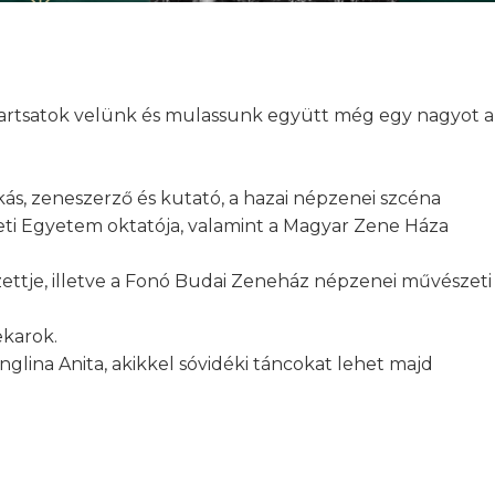
 tartsatok velünk és mulassunk együtt még egy nagyot a
s, zeneszerző és kutató, a hazai népzenei szcéna
eti Egyetem oktatója, valamint a Magyar Zene Háza
zettje, illetve a Fonó Budai Zeneház népzenei művészeti
karok.
glina Anita, akikkel sóvidéki táncokat lehet majd