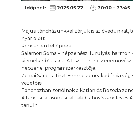
Időpont:
2025.05.22.
20:00 - 23:45
Májusi táncházunkkal zárjuk is az évadunkat,
nyár előtt!
Koncerten fellépnek:
Salamon Soma – népzenész, furulyás, harmoniká
kiemelkedő alakja. A Liszt Ferenc Zeneművész
népzenei programszerkesztője.
Zolnai Sára – a Liszt Ferenc Zeneakadémia vég
vezetője.
Táncházban zenélnek a Katlan és Rezeda zene
A táncoktatáson oktatnak: Gábos Szabolcs és An
tanulni.