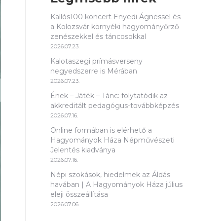
Kallós100 koncert Enyedi Ágnessel és
a Kolozsvár környéki hagyományőrző
zenészekkel és táncosokkal
2026.07.23.
Kalotaszegi prímásverseny
negyedszerre is Mérában
2026.07.23.
Ének – Játék – Tánc: folytatódik az
akkreditált pedagógus-továbbképzés
2026.07.16.
Online formában is elérhető a
Hagyományok Háza Népművészeti
Jelentés kiadványa
2026.07.16.
Népi szokások, hiedelmek az Áldás
havában | A Hagyományok Háza július
eleji összeállítása
2026.07.06.