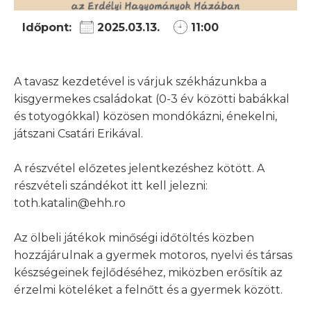
Időpont:
2025.03.13.
11:00
A tavasz kezdetével is várjuk székházunkba a
kisgyermekes családokat (0-3 év közötti babákkal
és totyogókkal) közösen mondókázni, énekelni,
játszani Csatári Erikával.
A részvétel előzetes jelentkezéshez kötött. A
részvételi szándékot itt kell jelezni:
toth.katalin@ehh.ro
Az ölbeli játékok minőségi időtöltés közben
hozzájárulnak a gyermek motoros, nyelvi és társas
készségeinek fejlődéséhez, miközben erősítik az
érzelmi köteléket a felnőtt és a gyermek között.