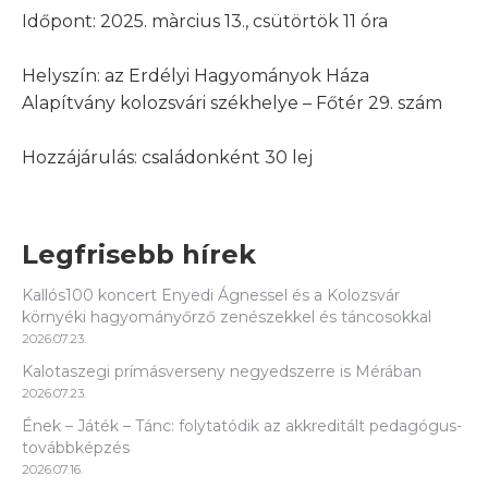
Időpont: 2025. màrcius 13., csütörtök 11 óra
Helyszín: az Erdélyi Hagyományok Háza
Alapítvány kolozsvári székhelye – Főtér 29. szám
Hozzájárulás: családonként 30 lej
Legfrisebb hírek
Kallós100 koncert Enyedi Ágnessel és a Kolozsvár
környéki hagyományőrző zenészekkel és táncosokkal
2026.07.23.
Kalotaszegi prímásverseny negyedszerre is Mérában
2026.07.23.
Ének – Játék – Tánc: folytatódik az akkreditált pedagógus-
továbbképzés
2026.07.16.