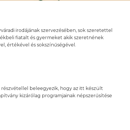
áradi irodájának szervezésében, sok szeretettel
kbeli fiatalt és gyermeket akik szeretnének
el, értékével és sokszínűségével.
részvétellel beleegyezik, hogy az itt készült
apítvány kizárólag programjainak népszerűsítése