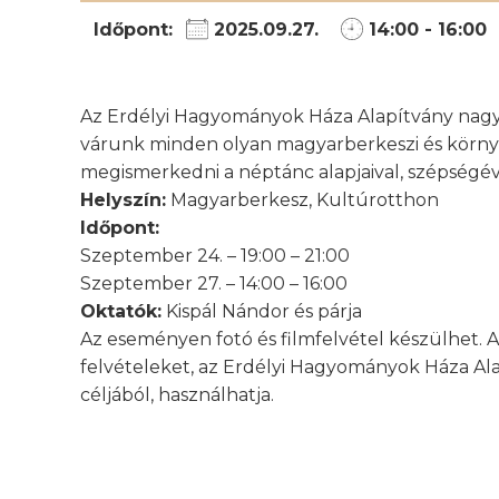
Időpont:
2025.09.27.
14:00 - 16:00
Az Erdélyi Hagyományok Háza Alapítvány nagyv
várunk minden olyan magyarberkeszi és környé
megismerkedni a néptánc alapjaival, szépségév
Helyszín:
Magyarberkesz, Kultúrotthon
Időpont:
Szeptember 24. – 19:00 – 21:00
Szeptember 27. – 14:00 – 16:00
Oktatók:
Kispál Nándor és párja
Az eseményen fotó és filmfelvétel készülhet. A 
felvételeket, az Erdélyi Hagyományok Háza Al
céljából, használhatja.