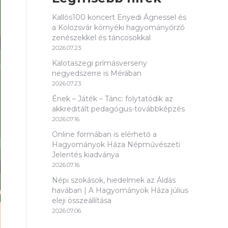
Kallós100 koncert Enyedi Ágnessel és
a Kolozsvár környéki hagyományőrző
zenészekkel és táncosokkal
2026.07.23.
Kalotaszegi prímásverseny
negyedszerre is Mérában
2026.07.23.
Ének – Játék – Tánc: folytatódik az
akkreditált pedagógus-továbbképzés
2026.07.16.
Online formában is elérhető a
Hagyományok Háza Népművészeti
Jelentés kiadványa
2026.07.16.
Népi szokások, hiedelmek az Áldás
havában | A Hagyományok Háza július
eleji összeállítása
2026.07.06.