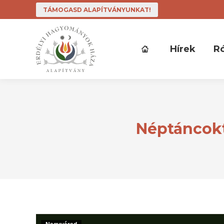
TÁMOGASD ALAPÍTVÁNYUNKAT!
Hírek
R
Néptáncokt