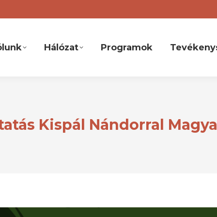
ólunk
Hálózat
Programok
Tevékeny
atás Kispál Nándorral Magy