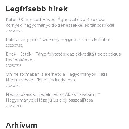
Legfrisebb hírek
Kallós100 koncert Enyedi Ágnessel és a Kolozsvár
környéki hagyományőrző zenészekkel és táncosokkal
2026.07.23.
Kalotaszegi prímásverseny negyedszerre is Mérában
2026.07.23.
Ének – Játék – Tánc: folytatódik az akkreditált pedagógus-
továbbképzés
2026.07.16.
Online formában is elérhető a Hagyományok Háza
Népművészeti Jelentés kiadványa
2026.07.16.
Népi szokások, hiedelmek az Áldás havában | A
Hagyományok Háza július eleji összeállítása
2026.07.06.
Arhívum