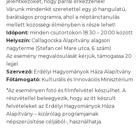
jelentkezőket, hogy párral érkezzenek!
Várunk mindenkit szeretettel egy jó hangulatú,
barátságos programra, ahol a néptánctanulás
mellett közösségi élményben is része lehet!
Időpont:
minden csütörtökön 18:30 – 20:00 között
Helyszín:
Csillagocska Alapítvány alagsori
nagyterme (Ștefan cel Mare utca, 6. szám)
Az esemény megvalósulását kérjük, támogassa 20
lejjel.
Szervező:
Erdélyi Hagyományok Háza Alapítvány
Főtámogató:
Kulturális és Innovációs Minisztérium
*Az eseményen fotó és filmfelvétel készülhet. A
részvétellel beleegyezik, hogy az itt készült
felvételeket az Erdélyi Hagyományok Háza
Alapítvány – kizárólag programjainak
népszerűsítése céljából-, használhatja.