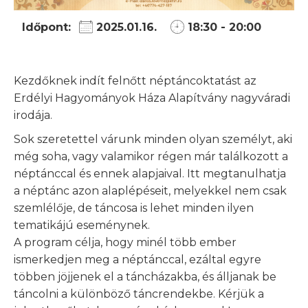
Időpont:
2025.01.16.
18:30 - 20:00
Kezdőknek indít felnőtt néptáncoktatást az
Erdélyi Hagyományok Háza Alapítvány nagyváradi
irodája.
Sok szeretettel várunk minden olyan személyt, aki
még soha, vagy valamikor régen már találkozott a
néptánccal és ennek alapjaival. Itt megtanulhatja
a néptánc azon alaplépéseit, melyekkel nem csak
szemlélője, de táncosa is lehet minden ilyen
tematikájú eseménynek.
A program célja, hogy minél több ember
ismerkedjen meg a néptánccal, ezáltal egyre
többen jöjjenek el a táncházakba, és álljanak be
táncolni a különböző táncrendekbe. Kérjük a