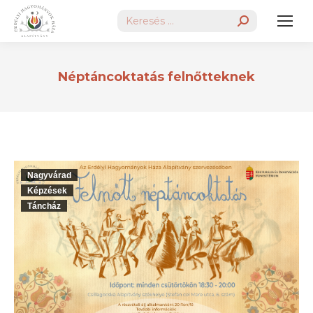
Search:
Néptáncoktatás felnőtteknek
Nagyvárad
Képzések
Táncház