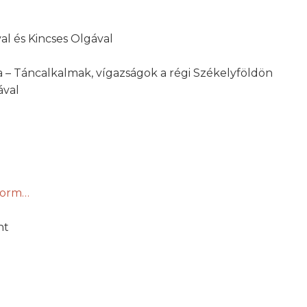
al és Kincses Olgával
a – Táncalkalmak, vígazságok a régi Székelyföldön
ával
form…
nt