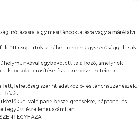
sági nótázásra, a gyimesi táncoktatásra vagy a máréfalvi
i a felnőtt csoportok körében nemes egyszerűséggel csak
műhelymunkával egybekötött találkozó, amelynek
tti kapcsolat erősítése és szakmai ismereteinek
ett, lehetőség szerint adatközlő- és táncházzenészek,
ghívást.
tközlőkkel való panelbeszélgetésekre, néptánc- és
li együttlétre lehet számítani.
– SZENTEGYHÁZA