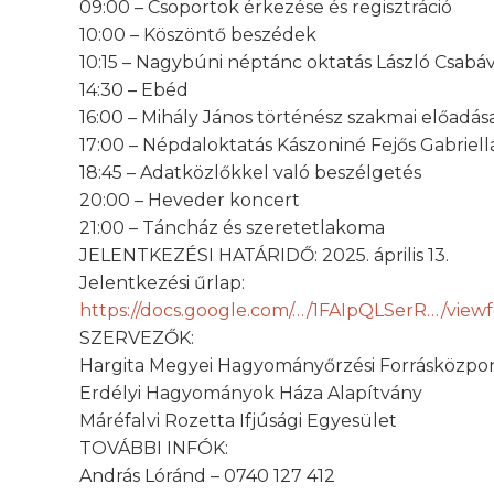
09:00 – Csoportok érkezése és regisztráció
10:00 – Köszöntő beszédek
10:15 – Nagybúni néptánc oktatás László Csabáv
14:30 – Ebéd
16:00 – Mihály János történész szakmai előadás
17:00 – Népdaloktatás Kászoniné Fejős Gabriell
18:45 – Adatközlőkkel való beszélgetés
20:00 – Heveder koncert
21:00 – Táncház és szeretetlakoma
JELENTKEZÉSI HATÁRIDŐ: 2025. április 13.
Jelentkezési űrlap:
https://docs.google.com/…/1FAIpQLSerR…/view
SZERVEZŐK:
Hargita Megyei Hagyományőrzési Forrásközpo
Erdélyi Hagyományok Háza Alapítvány
Máréfalvi Rozetta Ifjúsági Egyesület
TOVÁBBI INFÓK:
András Lóránd – 0740 127 412