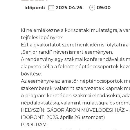
Időpont:
2025.04.26.
09:00
Ki ne emlékezne a kőrispataki mulatságra, a var
tejföles lepényre?
Ezt a gyakorlatot szeretnénk idén is folytatn
„Senior randi” néven ismert eseményen.
A rendezvény egy szakmai konferenciával és 
alapvető célja a felnőtt néptánccsoportok közö
bővítése.
Az eseményre az amatőr néptánccsoportok mell
szakemberek, valamint szervezetek kapnak me
A program keretében szakmai előadásokra, ada
népdaloktatásra, valamint mulatságra és örömte
HELYSZÍN: GÁBOR ÁRON MŰVELŐDÉSI HÁZ 
IDŐPONT: 2025. április 26. (szombat)
PROGRAM: