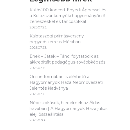
Kallós100 koncert Enyedi Ágnessel és
a Kolozsvár környéki hagyományőrző
zenészekkel és táncosokkal
2026.07.23.
Kalotaszegi prímásverseny
negyedszerre is Mérában
2026.07.23.
Ének – Játék – Tánc: folytatódik az
akkreditált pedagógus-továbbképzés
2026.07.16.
Online formában is elérhető a
Hagyományok Háza Népművészeti
Jelentés kiadványa
2026.07.16.
Népi szokások, hiedelmek az Áldás
havában | A Hagyományok Háza július
eleji összeállítása
2026.07.06.