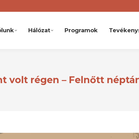
ólunk
Hálózat
Programok
Tevékeny
 volt régen – Felnőtt néptá