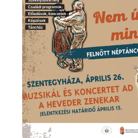
Székelyudvarhely
Családi programok
Előadások, koncertek
Képzések
Táncház