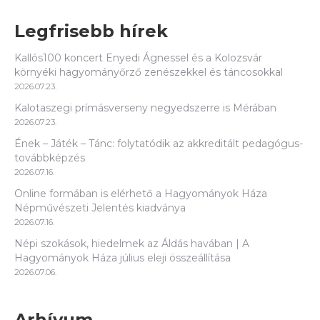
Legfrisebb hírek
Kallós100 koncert Enyedi Ágnessel és a Kolozsvár
környéki hagyományőrző zenészekkel és táncosokkal
2026.07.23.
Kalotaszegi prímásverseny negyedszerre is Mérában
2026.07.23.
Ének – Játék – Tánc: folytatódik az akkreditált pedagógus-
továbbképzés
2026.07.16.
Online formában is elérhető a Hagyományok Háza
Népművészeti Jelentés kiadványa
2026.07.16.
Népi szokások, hiedelmek az Áldás havában | A
Hagyományok Háza július eleji összeállítása
2026.07.06.
Arhívum