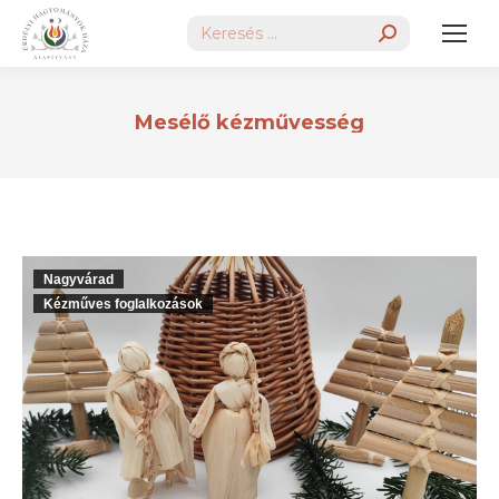
Search:
Mesélő kézművesség
Nagyvárad
Kézműves foglalkozások